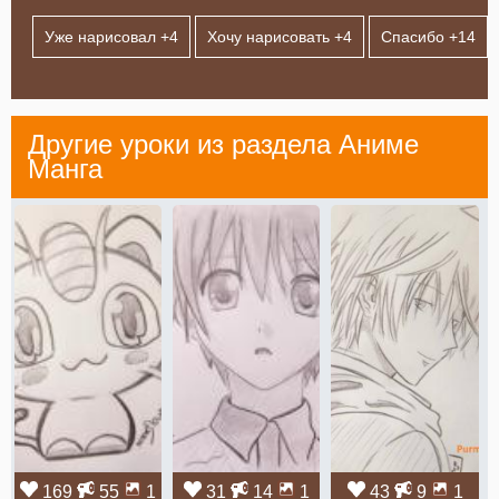
Уже нарисовал +
4
Хочу нарисовать +
4
Спасибо +
14
Другие уроки из раздела
Аниме
Манга
169
55
1
31
14
1
43
9
1