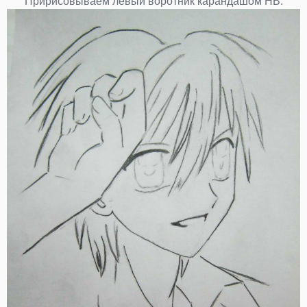
Пририсовываем левый воротник карандашом НВ.