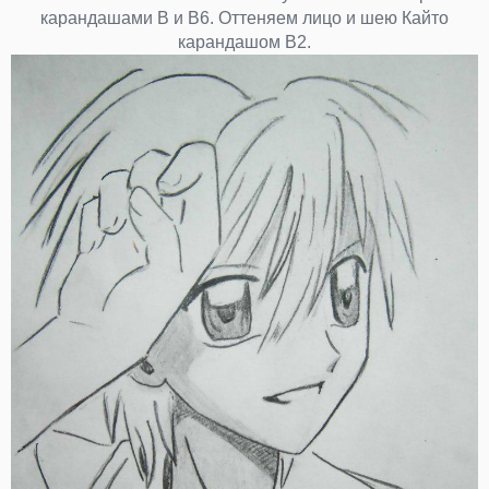
карандашами В и В6. Оттеняем лицо и шею Кайто
карандашом В2.