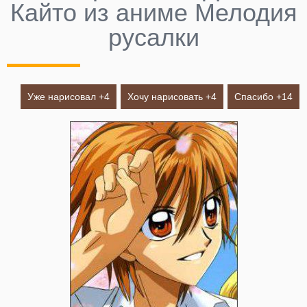
Кайто из аниме Мелодия
русалки
Уже нарисовал +
4
Хочу нарисовать +
4
Спасибо +
14