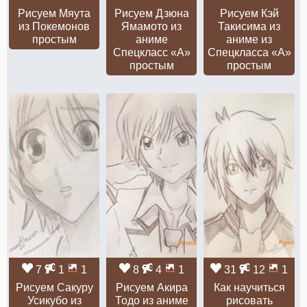
Рисуем Мяута
Рисуем Дзюна
Рисуем Кэй
из Покемонов
Ямамото из
Такисима из
простым
аниме
аниме из
Спецкласс «А»
Спецкласса «А»
простым
простым
7
1
1
8
4
1
31
12
1
Рисуем Сакуру
Рисуем Акира
Как научиться
Усикубо из
Тодо из аниме
рисовать