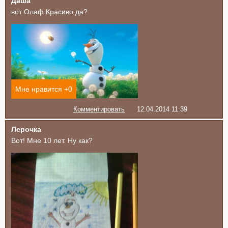
Даша
вот Олаф.Красиво да?
Мне нравится +
0
Комментировать
12.04.2014 11:39
Лерочка
Вот! Мне 10 лет. Ну как?