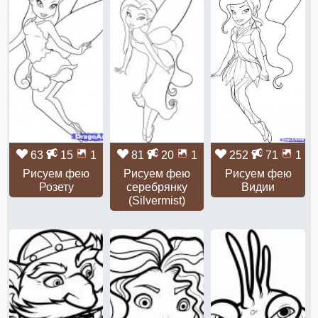
63
15
1
81
20
1
252
71
1
Рисуем фею
Рисуем фею
Рисуем фею
Розету
серебрянку
Видии
(Silvermist)