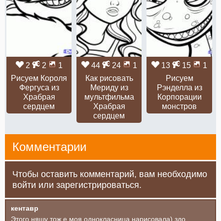
2
2
1
44
24
1
13
15
1
Рисуем Короля
Как рисовать
Рисуем
Фергуса из
Мериду из
Рэнделла из
Храбрая
мультфильма
Корпорации
сердцем
Храбрая
монстров
сердцем
Комментарии
Чтобы оставить комментарий, вам необходимо
войти или зарегистрироваться.
кентавр
Этого няшу тож е моя однокласница нарисовала) здо