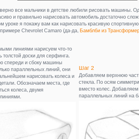
верно все мальчики в детстве любили рисовать машины. О
асиво и правильно нарисовать автомобиль достаточно слож
ом уроке я покажу вам как нарисовать красивую спортивну
 примере Chevrolet Camaro (да-да,
Бамблби из Трансформе
мыми линиями нарисуем что-то
 толстой доски для серфинга.
ю спереди и сбоку машины
Шаг 2
лько параллельных линий, они
Добавляем верхнюю част
дальнейшем нарисовать колеса и
стекла. По осям симметр
етали. Обозначаем места, где
вместо колес. Добавляем
ться колеса, двумя
параллельных линий на б
линиями.