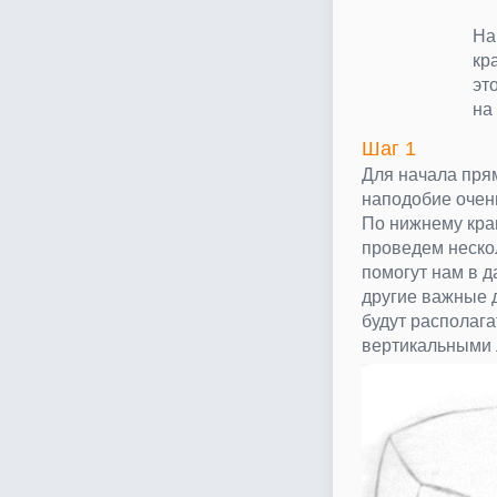
На
кр
эт
на
Шаг 1
Для начала пря
наподобие очень
По нижнему кра
проведем неско
помогут нам в 
другие важные д
будут располага
вертикальными 