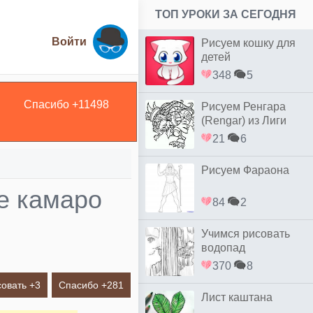
ТОП УРОКИ ЗА СЕГОДНЯ
Войти
Рисуем кошку для
детей
348
5
Спасибо +
11498
Рисуем Ренгара
(Rengar) из Лиги
Легенд
21
6
Рисуем Фараона
е камаро
84
2
Учимся рисовать
водопад
370
8
овать +
3
Спасибо +
281
Лист каштана