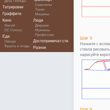
День Победы
Самолеты
Татуировки
Танки
Граффити
Машины
Кино
Люди
Marvel
Девушки
DC Comics
Мужчины
Профессии
Еда
Шаг 3
Достопримечат-сти
Овощи
Начните с вспо
Фрукты и ягоды
Разное
стекла рисовать
нарисуйте корот
Шаг 5