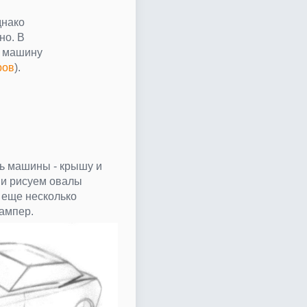
днако
но. В
ю машину
ров
).
ь машины - крышу и
ии рисуем овалы
 еще несколько
ампер.