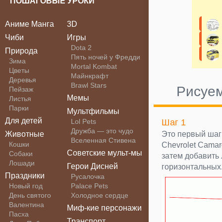
ПОШАГОВЫЕ УРОКИ
Аниме Манга
3D
Чиби
Игры
Dota 2
Природа
Пять ночей у Фредди
Зима
Mortal Kombat
Цветы
Майнкрафт
Деревья
Brawl Stars
Рисуем
Пейзаж
Мемы
Листья
Парки
Мультфильмы
Для детей
Lol Pets
Шаг 1
Дружба — это чудо
Животные
Это первый шаг
Вселенная Стивена
Кошки
Chevrolet Camar
Советские мульт-мы
Собаки
затем добавить 
Лошади
Герои Дисней
горизонтальных
Праздники
Русалочка
Новый год
Palace Pets
День святого
Холодное сердце
Валентина
Миф-кие персонажи
Пасха
Транспорт