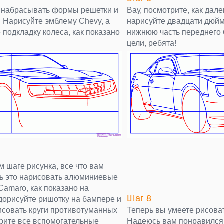
 набрасывать формы решетки и
Вау, посмотрите, как дал
 Нарисуйте эмблему Chevy, а
нарисуйте двадцати дюйм
 подкладку колеса, как показано
нижнюю часть переднего 
цели, ребята!
 шаге рисунка, все что вам
ть это нарисовать алюминиевые
Camaro, как показано на
Шаг 8
 дорисуйте ришотку на бампере и
рисовать круги противотуманных
Теперь вы умеете рисова
трите все вспомогательные
Надеюсь вам понравился 