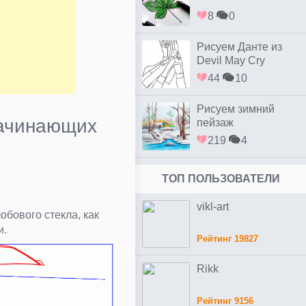
8
0
Рисуем Данте из
Devil May Cry
44
10
Рисуем зимний
начинающих
пейзаж
219
4
ТОП ПОЛЬЗОВАТЕЛИ
vikl-art
бового стекла, как
и.
Рейтинг 19827
Rikk
Рейтинг 9156