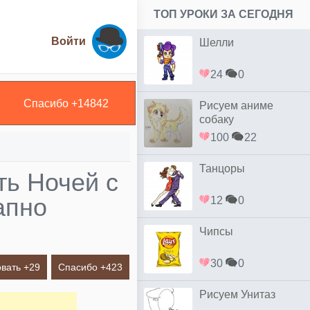
ТОП УРОКИ ЗА СЕГОДНЯ
Войти
Шелли
24
0
Спасибо +
14842
Рисуем аниме
собаку
100
22
Танцоры
ть Ночей с
апно
12
0
Чипсы
30
0
вать +
29
Спасибо +
423
Рисуем Унитаз