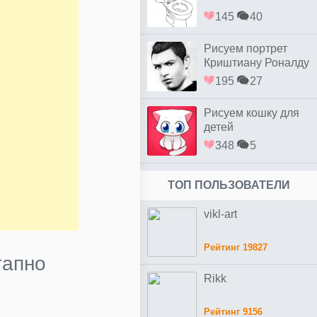
145
40
Рисуем портрет
Криштиану Роналду
простым
195
27
Рисуем кошку для
детей
348
5
ТОП ПОЛЬЗОВАТЕЛИ
vikl-art
Рейтинг 19827
тапно
Rikk
Рейтинг 9156