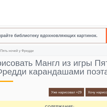
райте библиотеку вдохновляющих картинок.
»
Пять ночей у Фредди
рисовать Мангл из игры Пя
Фредди карандашами поэт
Уже нарисовал +
29
Хочу нарисо
СОДЕРЖАНИЕ: