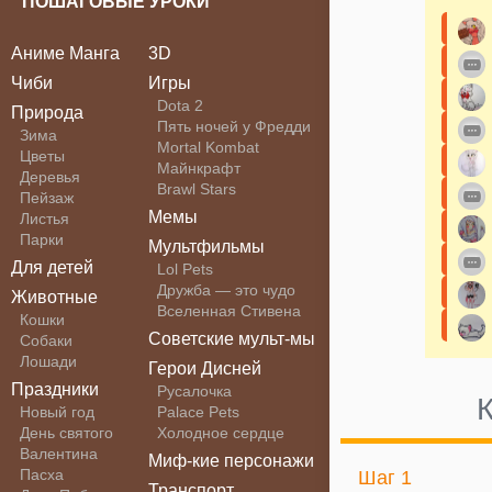
ПОШАГОВЫЕ УРОКИ
Аниме Манга
3D
Чиби
Игры
Dota 2
Природа
Пять ночей у Фредди
Зима
Mortal Kombat
Цветы
Майнкрафт
Деревья
Brawl Stars
Пейзаж
Мемы
Листья
Парки
Мультфильмы
Для детей
Lol Pets
Дружба — это чудо
Животные
Вселенная Стивена
Кошки
Советские мульт-мы
Собаки
Лошади
Герои Дисней
Праздники
Русалочка
Новый год
Palace Pets
День святого
Холодное сердце
Валентина
Миф-кие персонажи
Пасха
Шаг 1
Транспорт