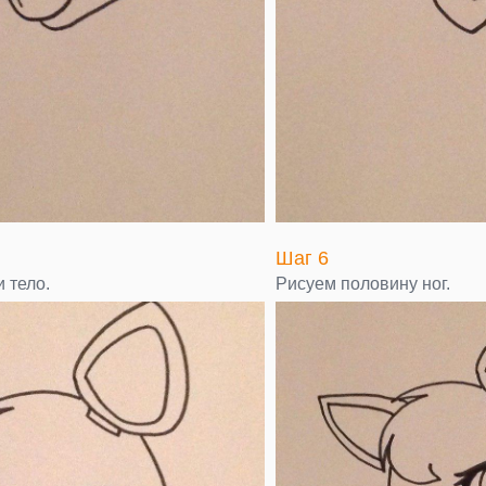
Шаг 6
 тело.
Рисуем половину ног.