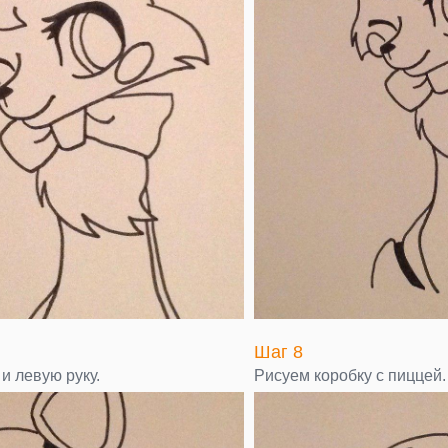
Шаг 8
и левую руку.
Рисуем коробку с пиццей.