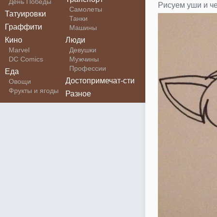
День Победы
Рисуем уши и че
Самолеты
Татуировки
Танки
Граффити
Машины
Кино
Люди
Marvel
Девушки
DC Comics
Мужчины
Профессии
Еда
Достопримечат-сти
Овощи
Фрукты и ягоды
Разное