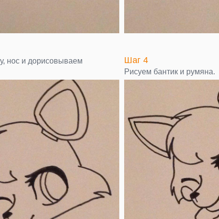
Шаг 4
у, нос и дорисовываем
Рисуем бантик и румяна.