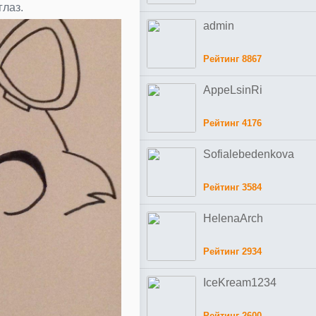
глаз.
admin
Рейтинг 8867
AppeLsinRi
Рейтинг 4176
Sofialebedenkova
Рейтинг 3584
HelenaArch
Рейтинг 2934
IceKream1234
Рейтинг 2600