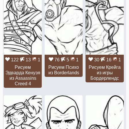
122
13
1
76
5
1
30
16
1
Рисуем
Рисуем Психо
Рисуем Крейга
Эдварда Кенуэя
из Borderlands
из игры
из Assassins
Бордерлендс
Creed 4