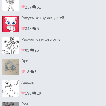
237
51
Рисуем кошку для детей
348
5
Рисуем Кинжал в огне
85
25
Эри
18
3
Ариэль
196
18
Руи