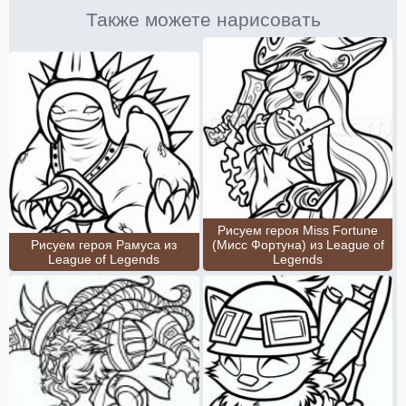
Также можете нарисовать
Рисуем героя Miss Fortune
Рисуем героя Рамуса из
(Мисс Фортуна) из League of
League of Legends
Legends