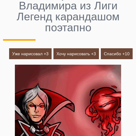
Владимира из Лиги
Легенд карандашом
поэтапно
Уже нарисовал +
3
Хочу нарисовать +
3
Спасибо +
10