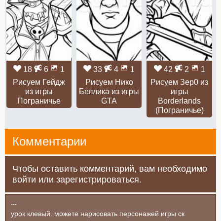
18
6
1
33
4
1
42
2
1
Рисуем Гейдж
Рисуем Нико
Рисуем Зер0 из
из игры
Беллика из игры
игры
Пограничье
GTA
Borderlands
(Пограничье)
Комментарии
Чтобы оставить комментарий, вам необходимо
войти или зарегистрироваться.
...
урок клевый. можете нарисовать персонажей игры ск