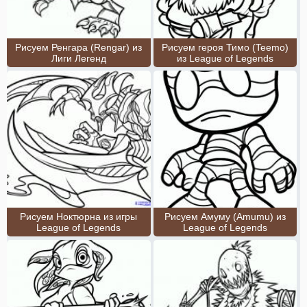
Рисуем Ренгара (Rengar) из
Рисуем героя Тимо (Teemo)
Лиги Легенд
из League of Legends
Рисуем Ноктюрна из игры
Рисуем Амуму (Amumu) из
League of Legends
League of Legends