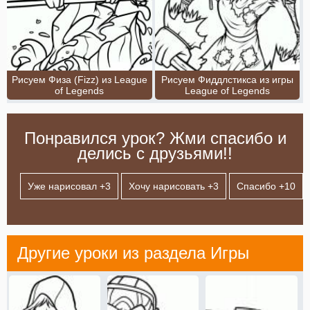
Рисуем Физа (Fizz) из League
Рисуем Фиддлстикса из игры
of Legends
League of Legends
Понравился урок? Жми спасибо и
делись с друзьями!!
Уже нарисовал +
3
Хочу нарисовать +
3
Спасибо +
10
Другие уроки из раздела
Игры