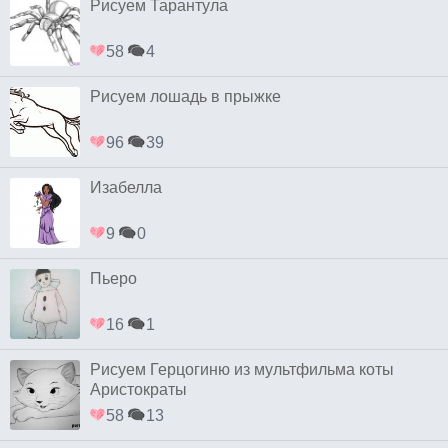
Рисуем Тарантула
58
4
Рисуем лошадь в прыжке
96
39
Изабелла
9
0
Пьеро
16
1
Рисуем Герцогиню из мультфильма коты
Аристократы
58
13