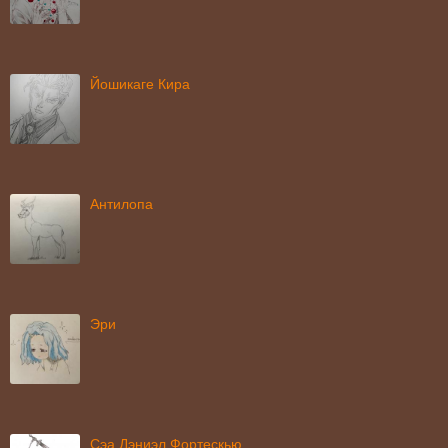
Йошикаге Кира
Антилопа
Эри
Сэа Дэниэл Фортескью