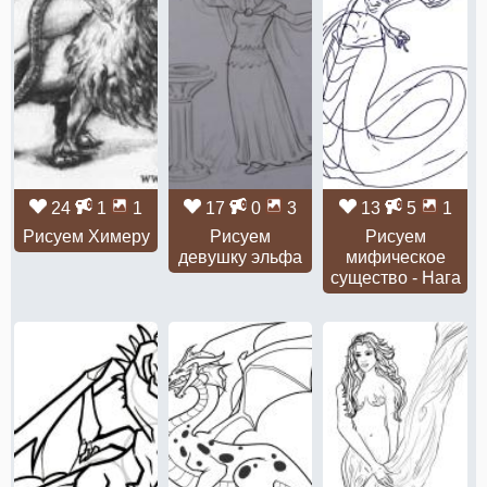
24
1
1
17
0
3
13
5
1
Рисуем Химеру
Рисуем
Рисуем
девушку эльфа
мифическое
существо - Нага