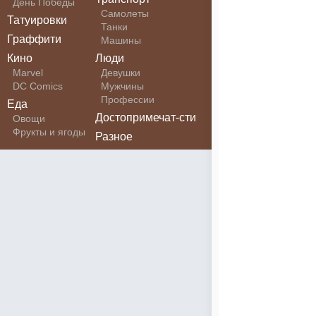
День Победы
Самолеты
Татуировки
Танки
Граффити
Машины
Кино
Люди
Marvel
Девушки
DC Comics
Мужчины
Профессии
Еда
Достопримечат-сти
Овощи
Фрукты и ягоды
Разное