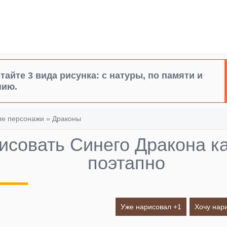
тайте 3 вида рисунка: с натуры, по памяти и
нию.
е персонажи
»
Драконы
рисовать Синего Дракона 
поэтапно
Уже нарисовал +
1
Хочу нар