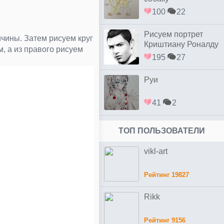
100
22
Рисуем портрет
ичины. Затем рисуем круг
Криштиану Роналду
, а из правого рисуем
простым
195
27
Руи
41
2
ТОП ПОЛЬЗОВАТЕЛИ
vikl-art
Рейтинг 19827
Rikk
Рейтинг 9156