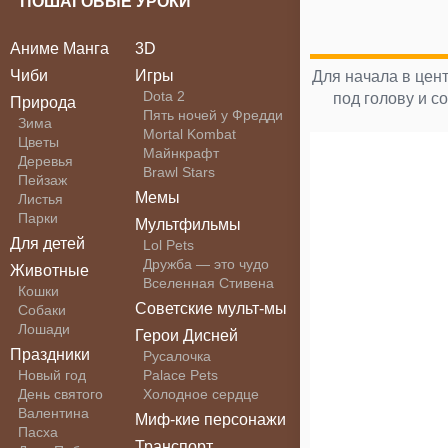
ПОШАГОВЫЕ УРОКИ
Аниме Манга
3D
Чиби
Игры
Для начала в цен
Dota 2
под голову и с
Природа
Пять ночей у Фредди
Зима
Mortal Kombat
Цветы
Майнкрафт
Деревья
Brawl Stars
Пейзаж
Мемы
Листья
Парки
Мультфильмы
Для детей
Lol Pets
Дружба — это чудо
Животные
Вселенная Стивена
Кошки
Советские мульт-мы
Собаки
Лошади
Герои Дисней
Праздники
Русалочка
Новый год
Palace Pets
День святого
Холодное сердце
Валентина
Миф-кие персонажи
Пасха
Транспорт