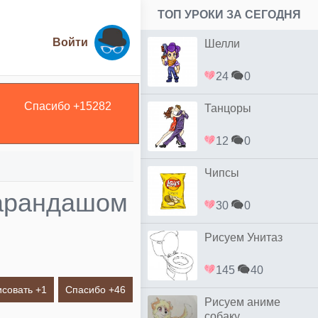
ТОП УРОКИ ЗА СЕГОДНЯ
Войти
Шелли
24
0
Спасибо +
15282
Танцоры
12
0
Чипсы
карандашом
30
0
Рисуем Унитаз
145
40
исовать +
1
Спасибо +
46
Рисуем аниме
собаку