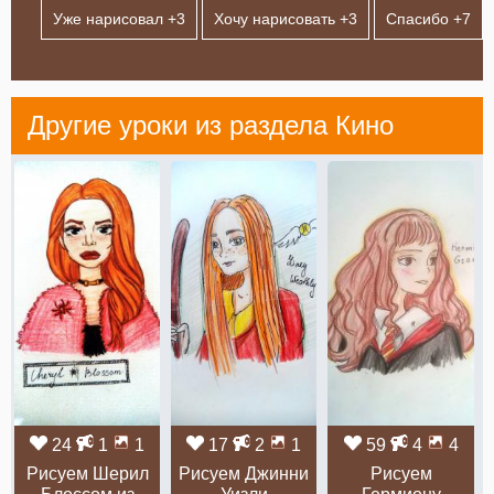
Уже нарисовал +
3
Хочу нарисовать +
3
Спасибо +
7
Другие уроки из раздела
Кино
24
1
1
17
2
1
59
4
4
Рисуем Шерил
Рисуем Джинни
Рисуем