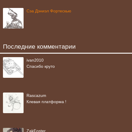
Сэа Дэниэл Фортескью
Последние комментарии
ivan2010
Спасибо круто
Rascazum
Клевая платформа !
ZakFoster