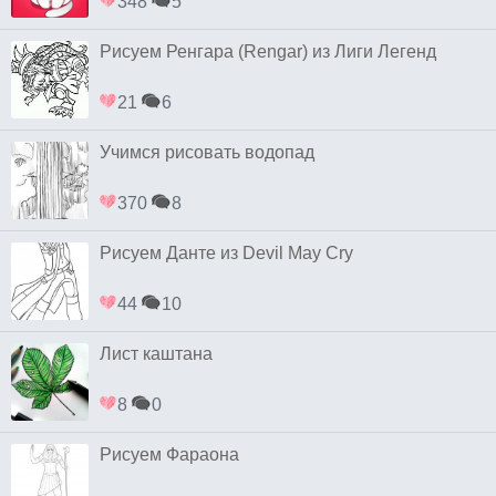
348
5
Рисуем Ренгара (Rengar) из Лиги Легенд
21
6
Учимся рисовать водопад
370
8
Рисуем Данте из Devil May Cry
44
10
Лист каштана
8
0
Рисуем Фараона