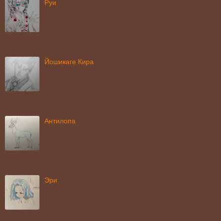
Руи
Йошикаге Кира
Антилопа
Эри