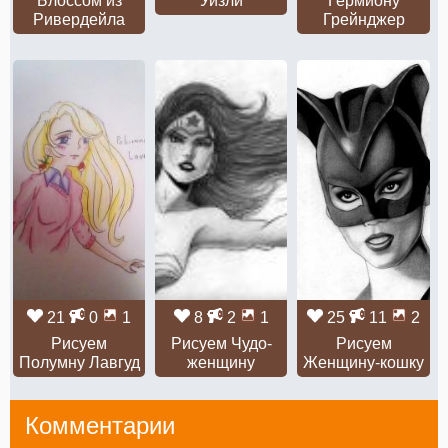
Блоссом из
Уизли
Гермиону
Ривердейла
Грейнджер
21
0
1
8
2
1
25
11
2
Рисуем
Рисуем Чудо-
Рисуем
Полумну Лавгуд
женщину
Женщину-кошку
Комментарии