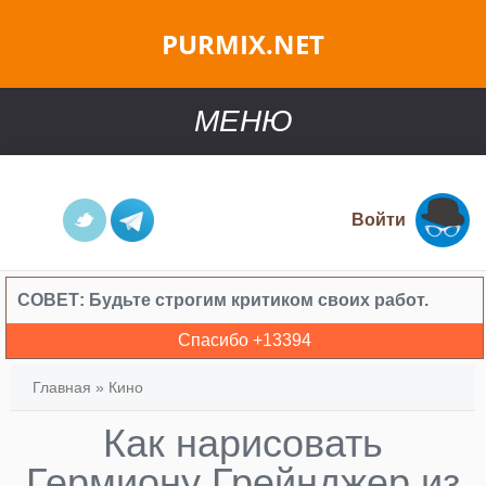
PURMIX.NET
МЕНЮ
Войти
СОВЕТ:
Будьте строгим критиком своих работ.
Спасибо +
13394
Главная
»
Кино
Как нарисовать
Гермиону Грейнджер из