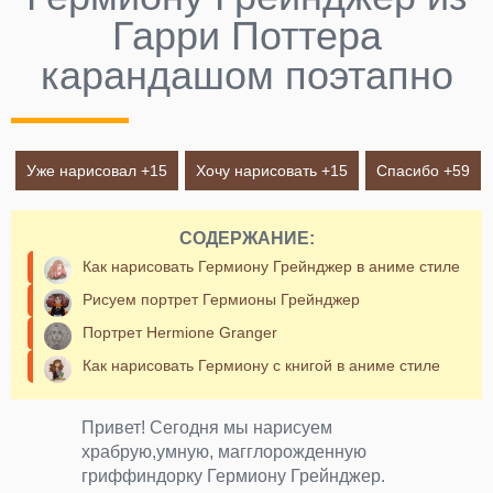
Гарри Поттера
карандашом поэтапно
Уже нарисовал +
15
Хочу нарисовать +
15
Спасибо +
59
СОДЕРЖАНИЕ:
Как нарисовать Гермиону Грейнджер в аниме стиле
Рисуем портрет Гермионы Грейнджер
Портрет Hermione Granger
Как нарисовать Гермиону с книгой в аниме стиле
Привет! Сегодня мы нарисуем
храбрую,умную, магглорожденную
гриффиндорку Гермиону Грейнджер.