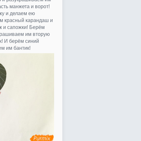
асть манжета и ворот!
ку и делаем ею
ём красный карандаш и
 и сапожки! Берём
крашиваем им вторую
к! И берём синий
м им бантик!