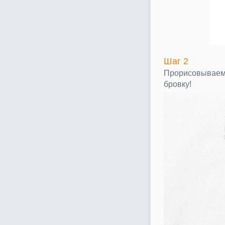
Шаг 2
Прорисовываем 
бровку!