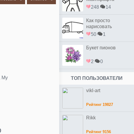
248
14
Как просто
нарисовать
грузовик ребенку
50
1
Букет пионов
2
0
а My
ТОП ПОЛЬЗОВАТЕЛИ
vikl-art
Рейтинг 19827
Rikk
о
Рейтинг 9156