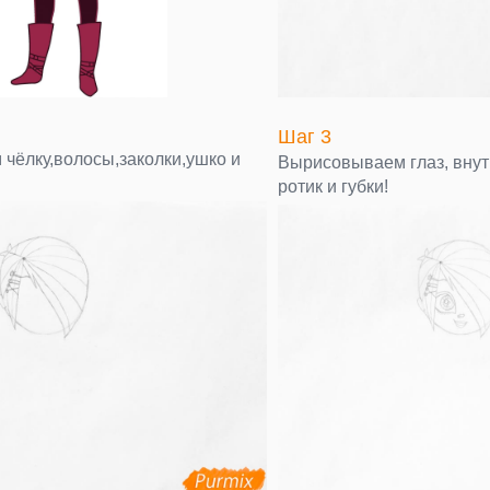
Шаг 3
чёлку,волосы,заколки,ушко и
Вырисовываем глаз, внутр
ротик и губки!