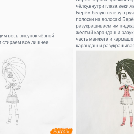
чёлку,внутри глаза,веки,ч
Берём белую гелевую руч
полоски на волосах! Бер
разукрашиваем им пиджак
жёлтый карандаш и разу
дим весь рисунок чёрной
часть манжета и кармаше
и стираем всё лишнее.
карандаш и разукрашивае