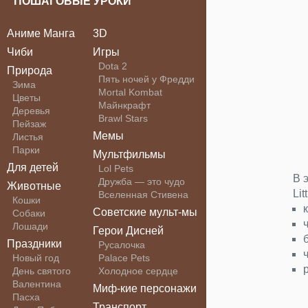
ПОШАГОВЫЕ УРОКИ
Аниме Манга
3D
Чиби
Игры
Dota 2
Природа
Пять ночей у Фредди
Зима
Mortal Kombat
Цветы
Майнкрафт
Деревья
Brawl Stars
Пейзаж
Мемы
Листья
Парки
Мультфильмы
Для детей
Lol Pets
В 
Дружба — это чудо
Животные
Li
Вселенная Стивена
Кошки
Советские мульт-мы
Собаки
Лошади
Герои Дисней
Праздники
Русалочка
Новый год
Palace Pets
День святого
Холодное сердце
Валентина
Миф-кие персонажи
Пасха
Транспорт