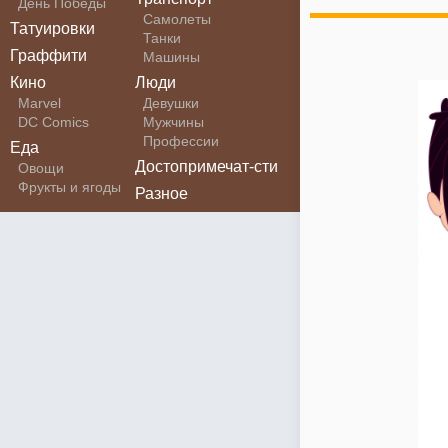
День Победы
Самолеты
Татуировки
Танки
Граффити
Машины
Кино
Люди
Marvel
Девушки
DC Comics
Мужчины
Профессии
Еда
Достопримечат-сти
Овощи
Фрукты и ягоды
Разное