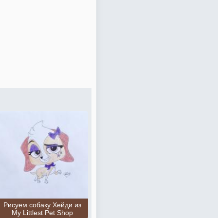
Рисуем собаку Хейди из
My Littlest Pet Shop