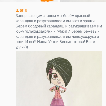
Шаг 8
Завершающим этапом мы берём красный
карандаш и разукрашиваем им глаз и зрачки!
Берём бордовый карандаш и разукрашиваем им
юбку,гольфы,заколки и губки! И берём бежевый
карандаш и разукрашиваем им лицо,ухо,руки и
ноги! И всё! Наша Уитни Бискит готова! Всем
удачи))