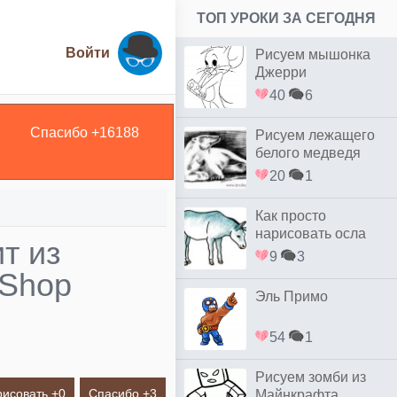
ТОП УРОКИ ЗА СЕГОДНЯ
Войти
Рисуем мышонка
Джерри
40
6
Спасибо +
16188
Рисуем лежащего
белого медведя
20
1
Как просто
нарисовать осла
т из
9
3
 Shop
Эль Примо
54
1
Рисуем зомби из
рисовать +
0
Спасибо +
3
Майнкрафта