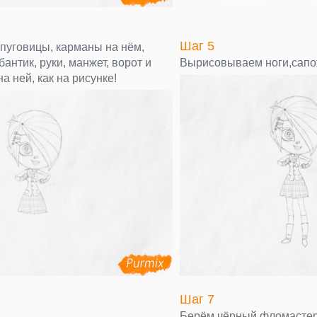
Шаг 5
 пуговицы, карманы на нём,
бантик, руки, манжет, ворот и
Вырисовываем ноги,сапо
а ней, как на рисунке!
Шаг 7
Берём чёрный фломастер