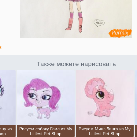
k
Также можете нарисовать
ину из
Рисуем собаку Гаил из My
Рисуем Минг-Линга из My
Shop
Littlest Pet Shop
Littlest Pet Shop