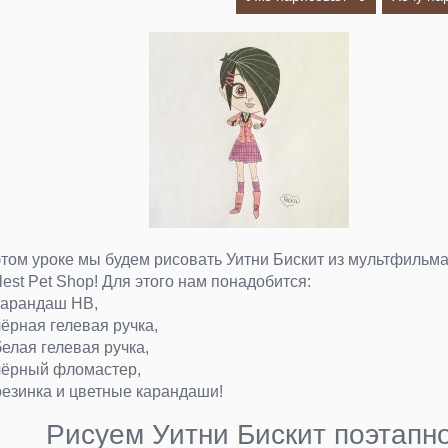
этом уроке мы будем рисовать Уитни Бискит из мультфильм
ttlest Pet Shop! Для этого нам понадобится:
карандаш HB,
чёрная гелевая ручка,
белая гелевая ручка,
чёрный фломастер,
резинка и цветные карандаши!
Рисуем Уитни Бискит поэтапн