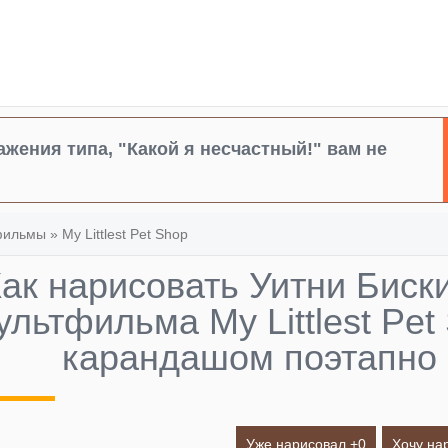
жения типа, "Какой я несчастный!" вам не
фильмы
»
My Littlest Pet Shop
ак нарисовать Уитни Биски
ультфильма My Littlest Pet
карандашом поэтапно
Уже нарисовал +
0
Хочу на