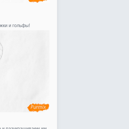
жки и гольфы!
 и разукрашиваем им