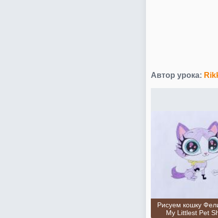
Автор урока:
Rik
Рисуем кошку Фел
My Littlest Pet 