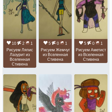
10
2
1
5
0
1
5
0
1
Рисуем Ляпис
Рисуем Жемчуг
Рисуем Аметист
Лазурит из
из Вселенная
из Вселенная
Вселенная
Стивена
Стивена
Стивена