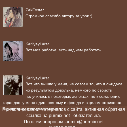
ZakFoster
Огромное спасибо автору за урок :)
KarliyayLarst
Вот моя работка, есть над чем работать
KarliyayLarst
Вот, что вышло у меня, не совсем то, что я ожидала,
но результатом довольна, немного по свойств
получилось в некоторых аспектах, но к сожалению
карандаш у меня один, поэтому и фон да и в целом штриховка
вышла такой с проплешинами
При копировании материалов с сайта, активная обратная
ссылка на purmix.net - обязательна.
По всем вопросам: admin@purmix.net