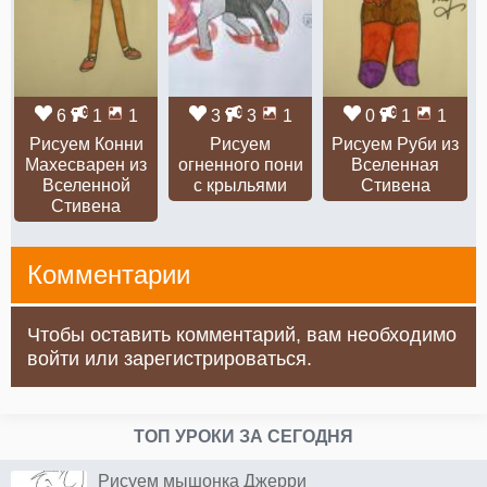
6
1
1
3
3
1
0
1
1
Рисуем Конни
Рисуем
Рисуем Руби из
Махесварен из
огненного пони
Вселенная
Вселенной
с крыльями
Стивена
Стивена
Комментарии
Чтобы оставить комментарий, вам необходимо
войти или зарегистрироваться.
ТОП УРОКИ ЗА СЕГОДНЯ
Рисуем мышонка Джерри