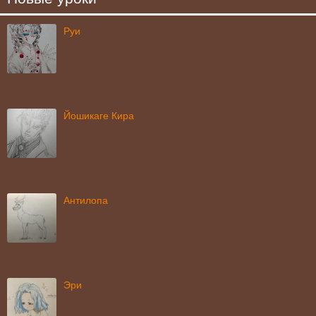
Руи
Йошикаге Кира
Антилопа
Эри