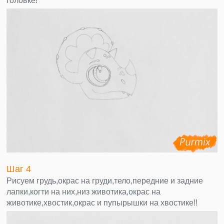
головке!
Шаг 4
Рисуем грудь,окрас на груди,тело,передние и задние
лапки,когти на них,низ животика,окрас на
животике,хвостик,окрас и пупырышки на хвостике!!