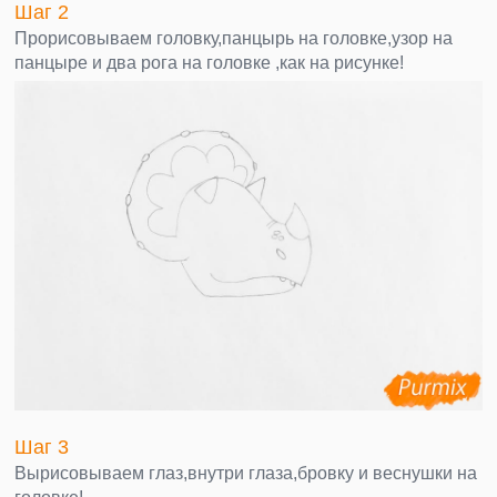
Шаг 2
Прорисовываем головку,панцырь на головке,узор на
панцыре и два рога на головке ,как на рисунке!
Шаг 3
Вырисовываем глаз,внутри глаза,бровку и веснушки на