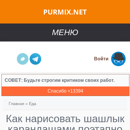
PURMIX.NET
МЕНЮ
Войти
СОВЕТ:
Будьте строгим критиком своих работ.
Спасибо +
13394
Главная
»
Еда
Как нарисовать шашлык
карандашами поэтапно