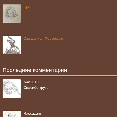
Эри
Сэа Дэниэл Фортескью
Последние комментарии
ivan2010
Спасибо круто
Rascazum