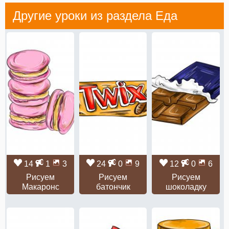
Другие уроки из раздела
Еда
14
1
3
24
0
9
12
0
6
Рисуем
Рисуем
Рисуем
Макаронс
батончик
шоколадку