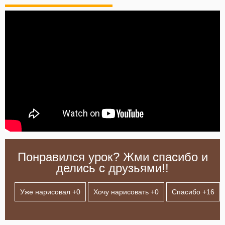
Понравился урок? Жми спасибо и
делись с друзьями!!
Уже нарисовал +
0
Хочу нарисовать +
0
Спасибо +
16