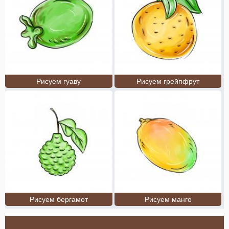
Рисуем гуаву
Рисуем грейпфрут
Рисуем бергамот
Рисуем манго