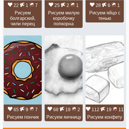
22
1
7
25
2
1
28
6
1
Рисуем
Рисуем милую
Рисуем яйцо с
болгарский,
коробочку
тенью
чили перец
попкорна
65
9
7
68
19
2
112
19
11
Рисуем пончик
Рисуем яичницу
Рисуем конфету