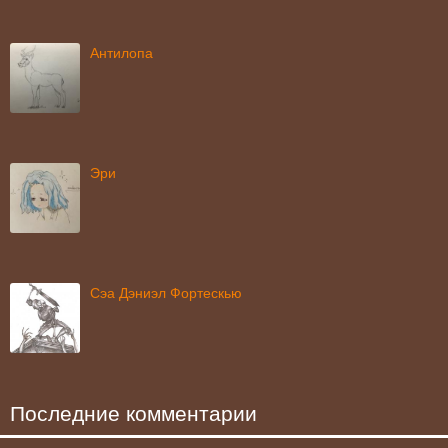
Антилопа
Эри
Сэа Дэниэл Фортескью
Последние комментарии