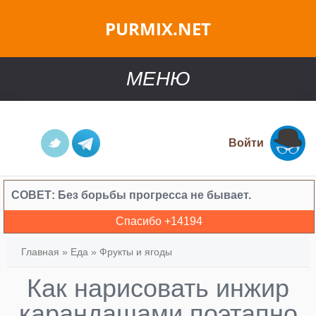
PURMIX.NET
МЕНЮ
Войти
СОВЕТ:
Без борьбы прогресса не бывает.
Спасибо +
14194
Главная
»
Еда
»
Фрукты и ягоды
Как нарисовать инжир
карандашами поэтапно