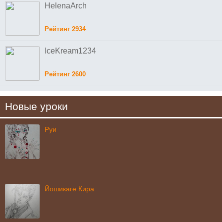
HelenaArch
Рейтинг 2934
IceKream1234
Рейтинг 2600
Новые уроки
Руи
Йошикаге Кира