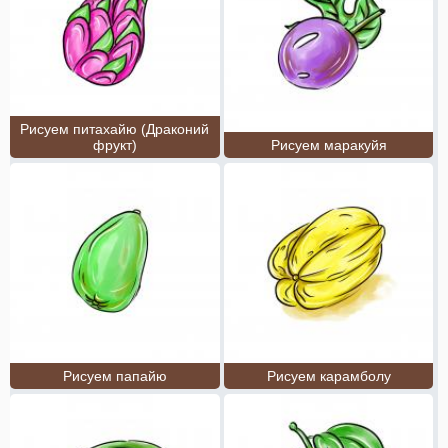
Рисуем питахайю (Драконий
фрукт)
Рисуем маракуйя
Рисуем папайю
Рисуем карамболу