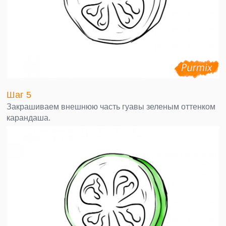
Шаг 5
Закрашиваем внешнюю часть гуавы зеленым оттенком
карандаша.