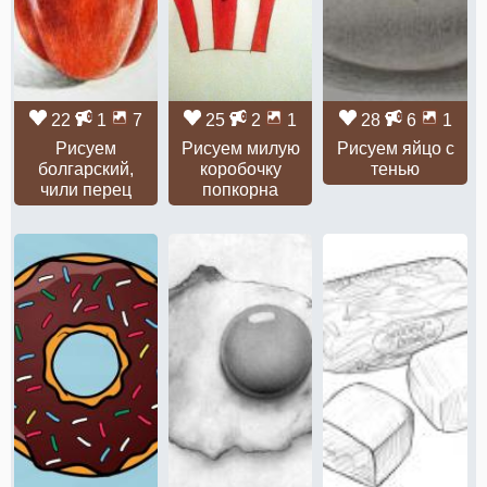
22
1
7
25
2
1
28
6
1
Рисуем
Рисуем милую
Рисуем яйцо с
болгарский,
коробочку
тенью
чили перец
попкорна