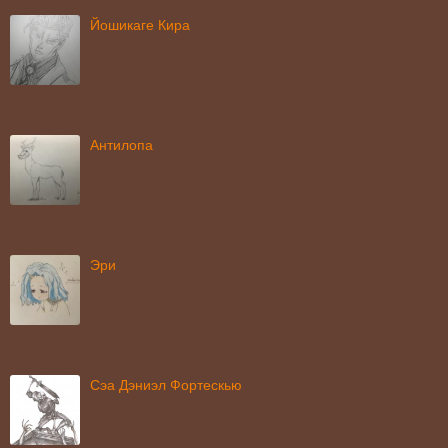
Йошикаге Кира
Антилопа
Эри
Сэа Дэниэл Фортескью