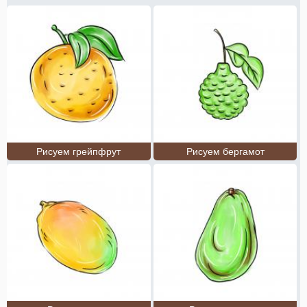
Рисуем грейпфрут
Рисуем бергамот