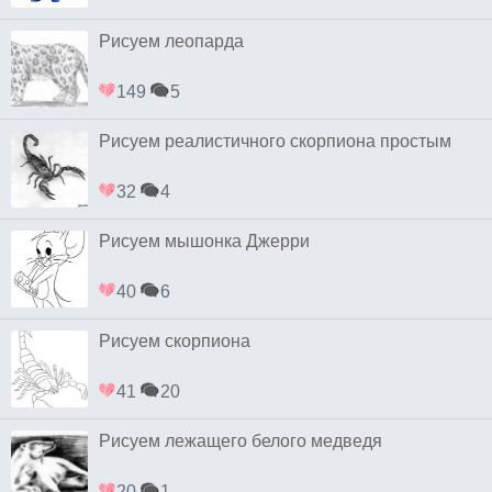
Рисуем леопарда
149
5
Рисуем реалистичного скорпиона простым
32
4
Рисуем мышонка Джерри
40
6
Рисуем скорпиона
41
20
Рисуем лежащего белого медведя
20
1