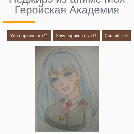
Геройская Академия
Уже нарисовал +
11
Хочу нарисовать +
11
Спасибо +
8