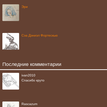
Эри
Сэа Дэниэл Фортескью
Последние комментарии
ivan2010
Спасибо круто
Rascazum