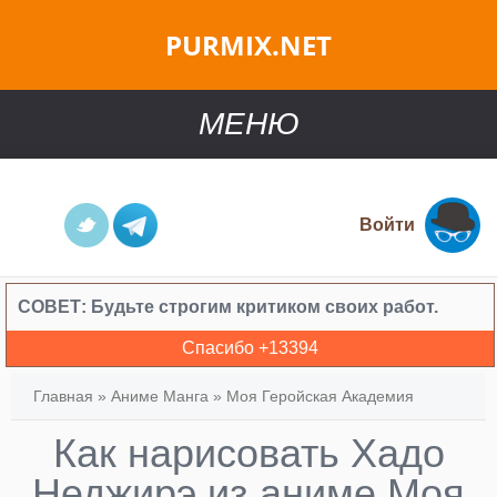
PURMIX.NET
МЕНЮ
Войти
СОВЕТ:
Будьте строгим критиком своих работ.
Спасибо +
13394
Главная
»
Аниме Манга
»
Моя Геройская Академия
Как нарисовать Хадо
Неджирэ из аниме Моя