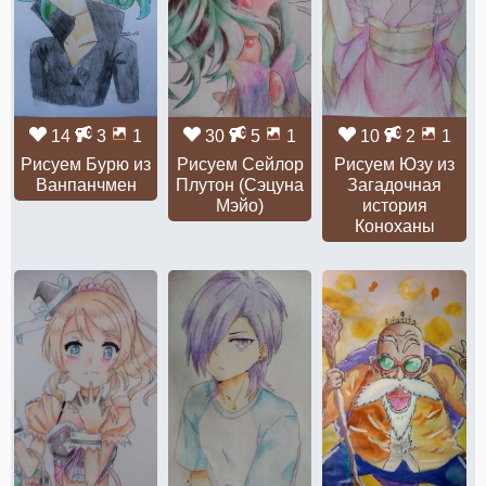
14
3
1
30
5
1
10
2
1
Рисуем Бурю из
Рисуем Сейлор
Рисуем Юзу из
Ванпанчмен
Плутон (Сэцуна
Загадочная
Мэйо)
история
Коноханы