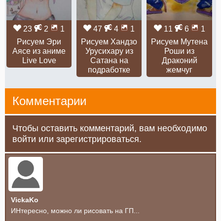
23
2
1
47
4
1
11
6
1
Рисуем Эри
Рисуем Хандзо
Рисуем Мутена
Аясе из аниме
Урусихару из
Роши из
Live Love
Сатана на
Драконий
подработке
жемчуг
Комментарии
Чтобы оставить комментарий, вам необходимо
войти или зарегистрироваться.
VickaKo
ИНтересно, можно ли рисовать на ГП...