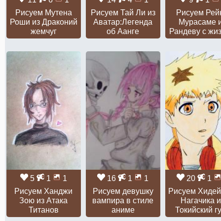
Рисуем Мутена
Рисуем Тай Ли из
Рисуем Рей
Роши из Драконий
Аватар:Легенда
Мурасаме 
жемчуг
об Аанге
Рандеву с жи
5
1
1
16
1
1
20
1
Рисуем Ханджи
Рисуем девушку
Рисуем Хиде
Зою из Атака
вампира в стиле
Нагачика и
Титанов
аниме
Токийский г