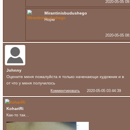
2020-05-05 09
Mirantinisbudushego
Норм
2020-05-05 08
Johnny
Оцените меня пожалуйста я только наченающи художник и в
от что у меня получилось
Комментировать
2020-05-05 03:44:39
KohariRi
Как-то так...