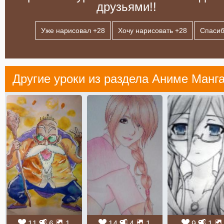
друзьями!!
Уже нарисовал +
28
Хочу нарисовать +
28
Спасиб
Другие уроки из раздела
Аниме Манг
11
6
1
14
4
1
9
1