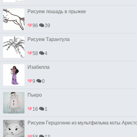
Рисуем лошадь в прыжке
96
39
Рисуем Тарантула
58
4
Изабелла
9
0
Пьеро
16
1
Рисуем Герцогиню из мультфильма коты Арист
58
13