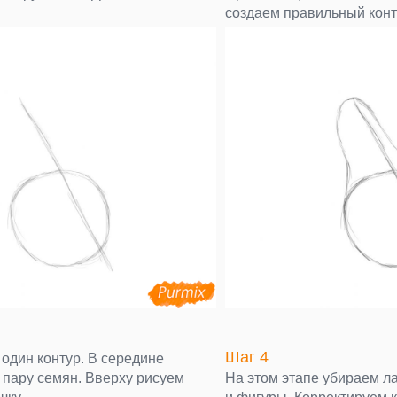
создаем правильный конт
Шаг 4
один контур. В середине
пару семян. Вверху рисуем
На этом этапе убираем л