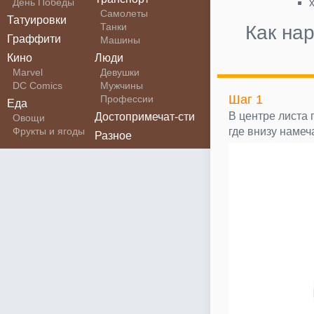
День Победы
Самолеты
Татуировки
Танки
Как на
Граффити
Машины
Кино
Люди
Marvel
Девушки
DC Comics
Мужчины
Шаг 1
Профессии
Еда
В центре листа
Достопримечат-сти
Овощи
Фрукты и ягоды
где внизу намеч
Разное