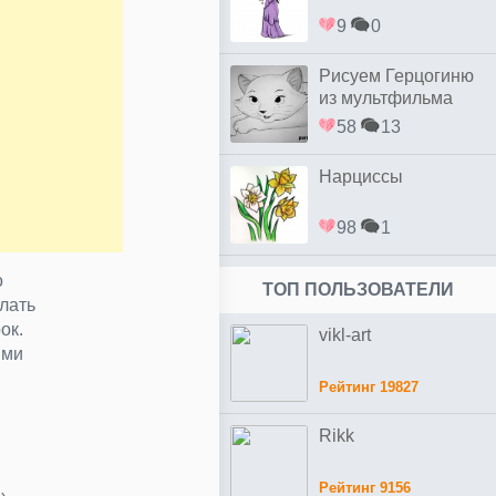
9
0
Рисуем Герцогиню
из мультфильма
коты Аристократы
58
13
Нарциссы
98
1
о
ТОП ПОЛЬЗОВАТЕЛИ
лать
ок.
vikl-art
ыми
Рейтинг 19827
Rikk
Рейтинг 9156