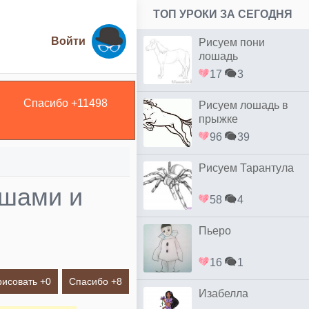
ТОП УРОКИ ЗА СЕГОДНЯ
Войти
Рисуем пони
лошадь
17
3
Спасибо +
11498
Рисуем лошадь в
прыжке
96
39
Рисуем Тарантула
ашами и
58
4
Пьеро
16
1
рисовать +
0
Спасибо +
8
Изабелла