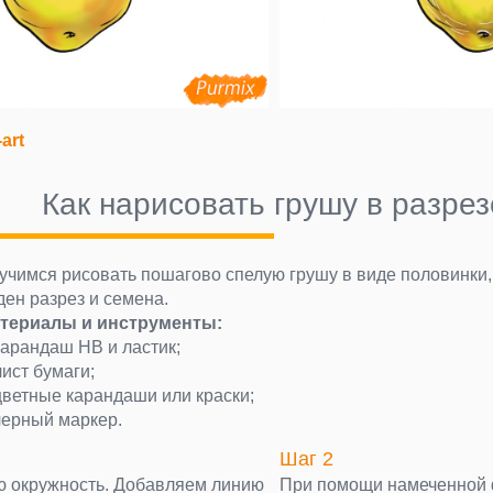
-art
Как нарисовать грушу в разрез
учимся рисовать пошагово спелую грушу в виде половинки,
ден разрез и семена.
териалы и инструменты:
карандаш НВ и ластик;
лист бумаги;
цветные карандаши или краски;
черный маркер.
Шаг 2
 окружность. Добавляем линию
При помощи намеченной 