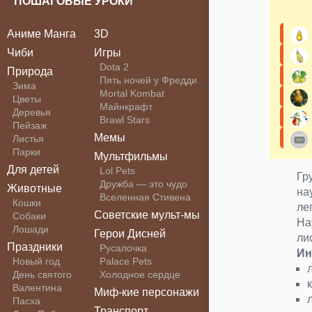
ПОШАГОВЫЕ УРОКИ
Аниме Манга
3D
Чиби
Игры
Dota 2
Природа
Пять ночей у Фредди
Зима
Mortal Kombat
Цветы
Майнкрафт
Деревья
Brawl Stars
Пейзаж
Мемы
Листья
Парки
Мультфильмы
Для детей
Lol Pets
Гр
Дружба — это чудо
Животные
на
Вселенная Стивена
Кошки
ле
Советские мульт-мы
Собаки
На
Лошади
Герои Дисней
ли
Праздники
Русалочка
Ин
Новый год
Palace Pets
День святого
Холодное сердце
Валентина
Миф-кие персонажи
Пасха
Транспорт