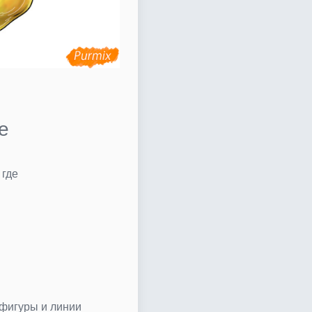
е
 где
фигуры и линии