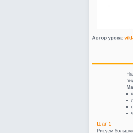
Автор урока:
vikl
На
ви
Ма
Шаг 1
Рисуем большую