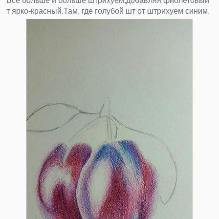
Все больше и больше штрихуем,добавляя фиолетовый
т ярко-красный.Там, где голубой шт от штрихуем синим.