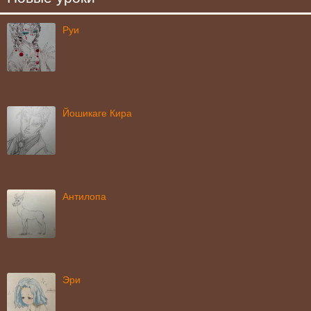
Руи
Йошикаге Кира
Антилопа
Эри