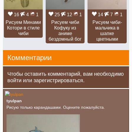
16
4
1
25
12
1
14
7
1
Рисуем Минами
Рисуем чиби
Рисуем чиби-
Котори в стиле
Кофуку из
мальчика в
чиби
аниме
шапке
бездомный бог
цветными
Комментарии
Чтобы оставить комментарий, вам необходимо
войти или зарегистрироваться.
tyulpan
Рисую только карандашами. Оцените пожалуйста.