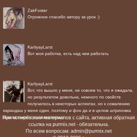
ZakFoster
Огромное спасибо автору за урок :)
KarliyayLarst
Вот моя работка, есть над чем работать
KarliyayLarst
Вот, что вышло у меня, не совсем то, что я ожидала,
но результатом довольна, немного по свойств
получилось в некоторых аспектах, но к сожалению
карандаш у меня один, поэтому и фон да и в целом штриховка
вышла такой с проплешинами
При копировании материалов с сайта, активная обратная
ссылка на purmix.net - обязательна.
По всем вопросам: admin@purmix.net