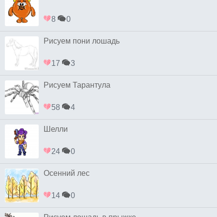
8
0
Рисуем пони лошадь
17
3
Рисуем Тарантула
58
4
Шелли
24
0
Осенний лес
14
0