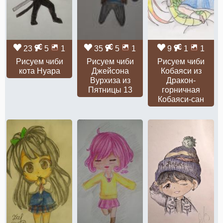
23
5
1
35
5
1
9
1
1
Рисуем чиби
Рисуем чиби
Рисуем чиби
кота Нуара
Джейсона
Кобаяси из
Вурхиза из
Дракон-
Пятницы 13
горничная
Кобаяcи-сан