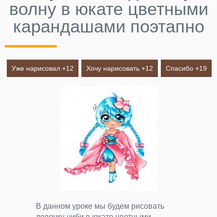
волну в юкате цветными
карандашами поэтапно
Уже нарисовал +
12
Хочу нарисовать +
12
Спасибо +
19
В данном уроке мы будем рисовать
девочку-чиби в юкате цветными