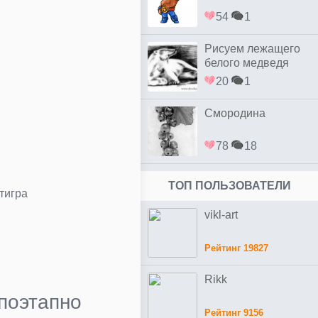
54
1
Рисуем лежащего
белого медведя
20
1
Смородина
78
18
ТОП ПОЛЬЗОВАТЕЛИ
тигра
vikl-art
Рейтинг 19827
Rikk
 поэтапно
Рейтинг 9156