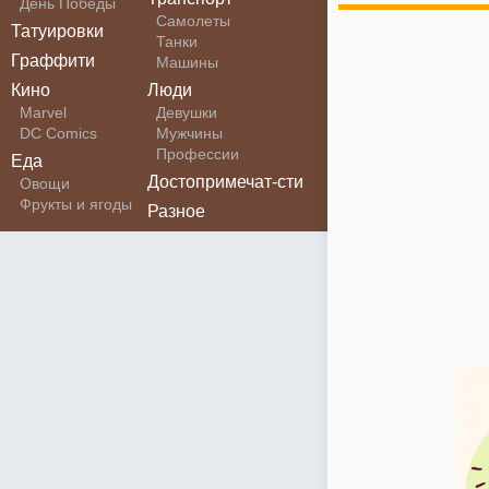
День Победы
Самолеты
Татуировки
Танки
Граффити
Машины
Кино
Люди
Marvel
Девушки
DC Comics
Мужчины
Профессии
Еда
Достопримечат-сти
Овощи
Фрукты и ягоды
Разное