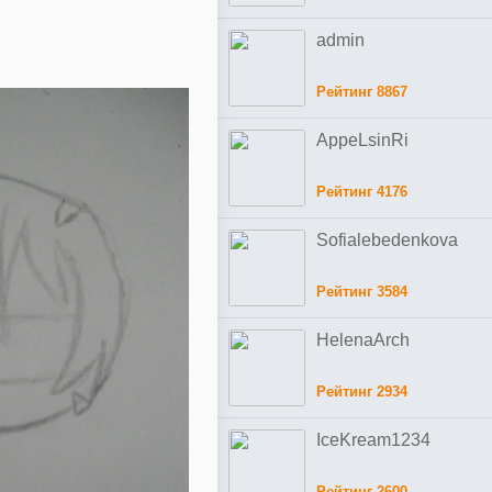
admin
Рейтинг 8867
AppeLsinRi
Рейтинг 4176
Sofialebedenkova
Рейтинг 3584
HelenaArch
Рейтинг 2934
IceKream1234
Рейтинг 2600