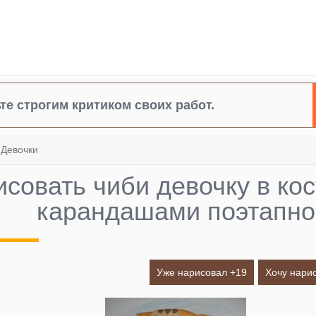
те строгим критиком своих работ.
»
Девочки
исовать чиби девочку в ко
карандашами поэтапно
Уже нарисовал +
19
Хочу нарис