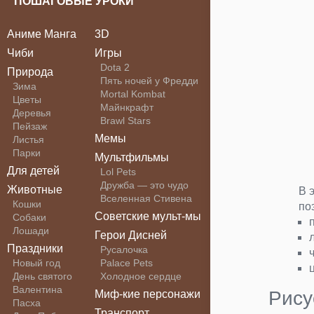
ПОШАГОВЫЕ УРОКИ
Аниме Манга
3D
Чиби
Игры
Dota 2
Природа
Пять ночей у Фредди
Зима
Mortal Kombat
Цветы
Майнкрафт
Деревья
Brawl Stars
Пейзаж
Мемы
Листья
Парки
Мультфильмы
Для детей
Lol Pets
Дружба — это чудо
Животные
В 
Вселенная Стивена
Кошки
по
Советские мульт-мы
Собаки
Лошади
Герои Дисней
Праздники
Русалочка
Новый год
Palace Pets
День святого
Холодное сердце
Валентина
Рису
Миф-кие персонажи
Пасха
Транспорт