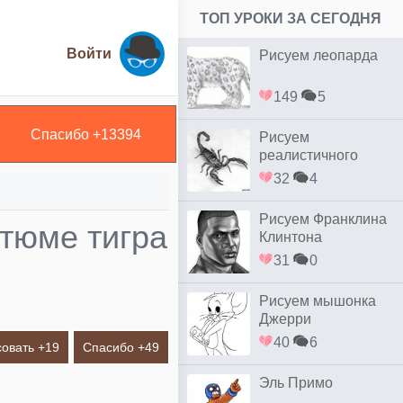
ТОП УРОКИ ЗА СЕГОДНЯ
Войти
Рисуем леопарда
149
5
Спасибо +
13394
Рисуем
реалистичного
скорпиона простым
32
4
Рисуем Франклина
стюме тигра
Клинтона
31
0
Рисуем мышонка
Джерри
40
6
овать +
19
Спасибо +
49
Эль Примо