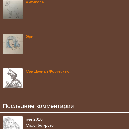
Антилопа
Эри
Сэа Дэниэл Фортескью
Последние комментарии
ivan2010
Спасибо круто