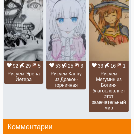
92
29
5
53
25
3
33
16
1
Рисуем Эрена
Рисуем Канну
Рисуем
Йегера
из Дракон-
Мегумин из
горничная
Богиня
благословляет
этот
замечательный
мир
Комментарии