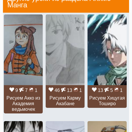
Манга
9
7
1
46
13
1
13
5
1
Рисуем Акко из
Рисуем Карму
Рисуем Хицугая
Академия
Акабане
Тоширо
ведьмочек