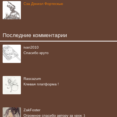
Сэа Дэниэл Фортескью
Последние комментарии
ivan2010
Спасибо круто
Rascazum
Клевая платформа !
ZakFoster
Огромное спасибо автору за урок :)