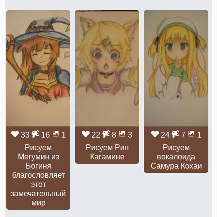
33
16
1
22
8
3
24
7
1
Рисуем
Рисуем Рин
Рисуем
Мегумин из
Кагамине
вокалоида
Богиня
Самура Кохаи
благословляет
этот
замечательный
мир