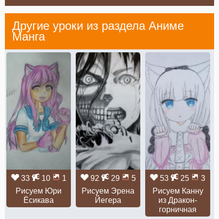
Другие уроки из раздела
Аниме
Манга
33
10
1
92
29
5
53
25
3
Рисуем Юри
Рисуем Эрена
Рисуем Канну
Ёсикава
Йегера
из Дракон-
горничная