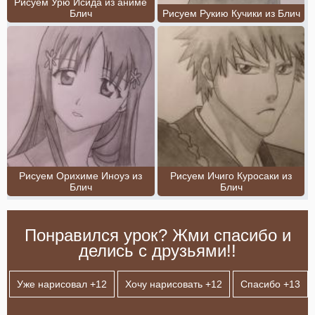
Рисуем Урю Исида из аниме
Блич
Рисуем Рукию Кучики из Блич
Рисуем Орихиме Иноуэ из
Рисуем Ичиго Куросаки из
Блич
Блич
Понравился урок? Жми спасибо и
делись с друзьями!!
Уже нарисовал +
12
Хочу нарисовать +
12
Спасибо +
13