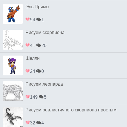
Эль Примо
54
1
Рисуем скорпиона
41
20
Шелли
24
0
Рисуем леопарда
149
5
Рисуем реалистичного скорпиона простым
32
4