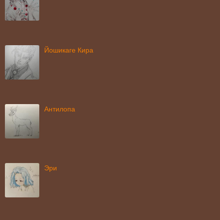
Йошикаге Кира
Антилопа
Эри