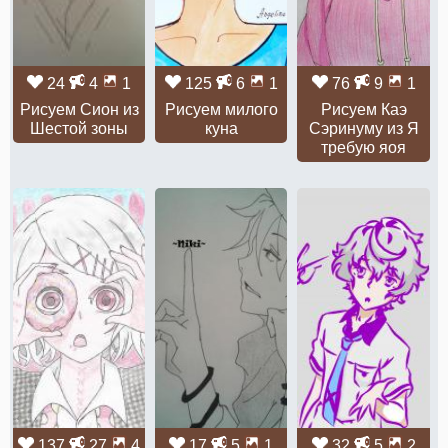
24
4
1
125
6
1
76
9
1
Рисуем Сион из
Рисуем милого
Рисуем Каэ
Шестой зоны
куна
Сэринуму из Я
требую яоя
137
27
4
17
5
1
32
5
2