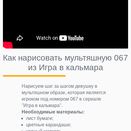
Как нарисовать мультяшную 067
из Игра в кальмара
Нарисуем шаг за шагом девушку в
мультяшном образе, которая является
игроком под номером 067 в сериале
"Игра в кальмара".
Необходимые материалы:
лист бумаги;
цветные карандаши;