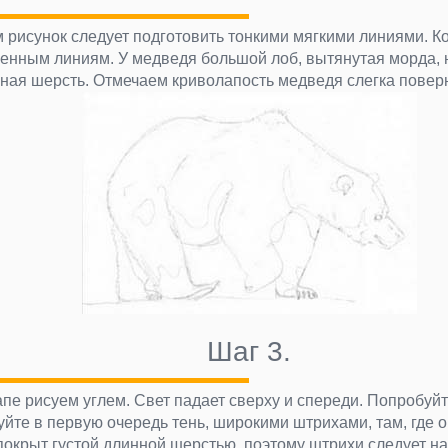
 рисунок следует подготовить тонкими мягкими линиями. 
енным линиям. У медведя большой лоб, вытянутая морда, 
ная шерсть. Отмечаем криволапость медведя слегка повер
Шаг 3.
апе рисуем углем. Свет падает сверху и спереди. Попробуйт
уйте в первую очередь тень, широкими штрихами, там, где о
покрыт густой длинной шерстью, поэтому штрихи следует н