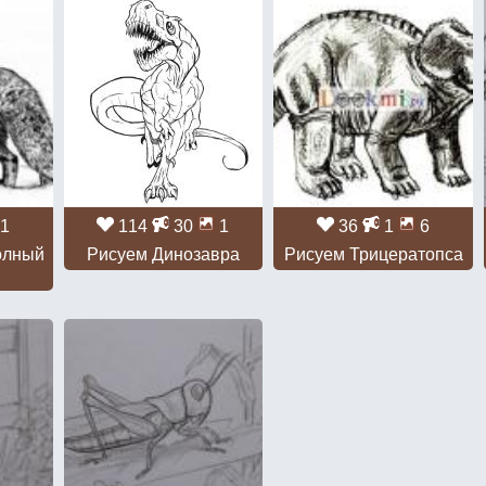
1
114
30
1
36
1
6
олный
Рисуем Динозавра
Рисуем Трицератопса