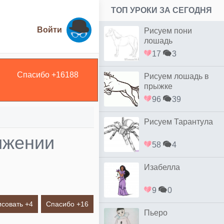
ТОП УРОКИ ЗА СЕГОДНЯ
Войти
Рисуем пони
лошадь
17
3
Спасибо +
16188
Рисуем лошадь в
прыжке
96
39
Рисуем Тарантула
ижении
58
4
Изабелла
9
0
исовать +
4
Спасибо +
16
Пьеро