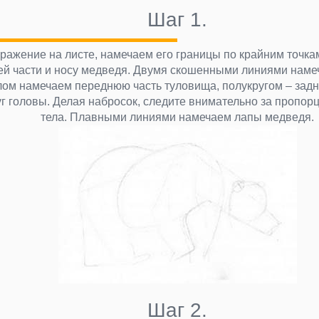
Шаг 1.
ажение на листе, намечаем его границы по крайним точкам
ней части и носу медведя. Двумя скошенными линиями наме
ом намечаем переднюю часть туловища, полукругом – зад
г головы. Делая набросок, следите внимательно за пропор
тела. Плавными линиями намечаем лапы медведя.
Шаг 2.