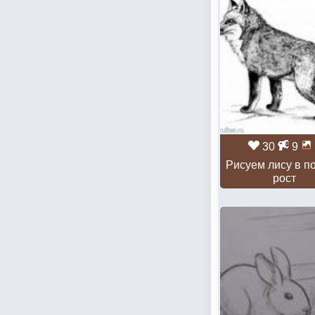
30
9
Рисуем лису в п
рост