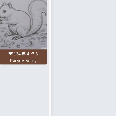
134
4
3
Рисуем Белку