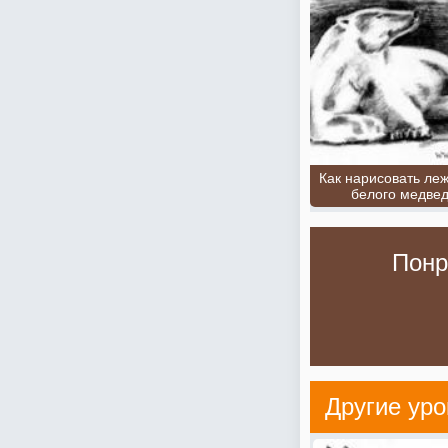
Как нарисовать ле
белого медве
Понр
Другие уро