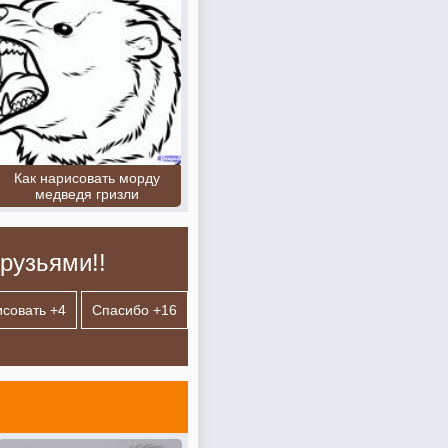
Как нарисовать морду
медведя гризли
рузьями!!
исовать +
4
Спасибо +
16