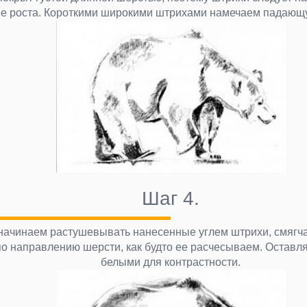
ее роста. Короткими широкими штрихами намечаем падающу
Шаг 4.
начинаем растушевывать нанесенные углем штрихи, смягчая
 направлению шерсти, как будто ее расчесываем. Оставл
белыми для контрастности.