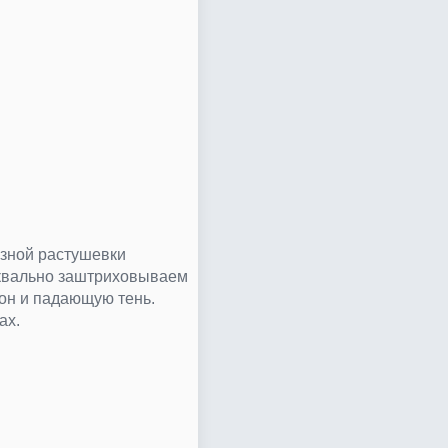
зной растушевки
буквально заштриховываем
он и падающую тень.
ах.