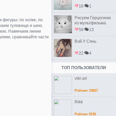
16
1
Рисуем Герцогиню
 фигуры: по холке, по
из мультфильма
чаем туловище и шею.
коты Аристократы
58
13
нюю. Намечаем линии
циями, сравнивайте части
Вэй У Сянь
22
4
ТОП ПОЛЬЗОВАТЕЛИ
vikl-art
Рейтинг 19827
Rikk
Рейтинг 9156