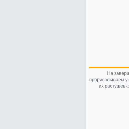
На заверш
прорисовываем уш
их растушевк