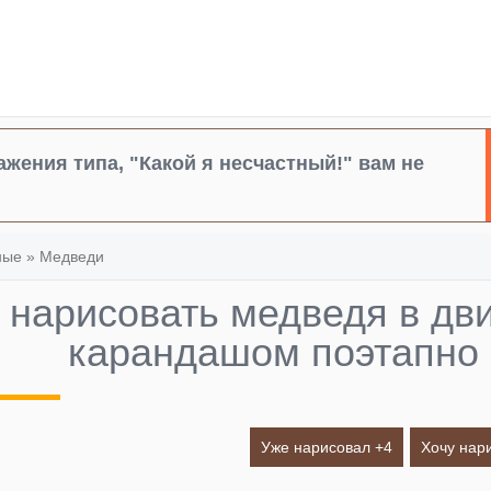
жения типа, "Какой я несчастный!" вам не
ные
»
Медведи
 нарисовать медведя в дв
карандашом поэтапно
Уже нарисовал +
4
Хочу нар