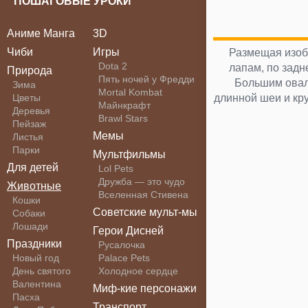
ПОШАГОВЫЕ УРОКИ
Аниме Манга
3D
Чиби
Игры
Размещая изобр
Dota 2
лапам, по зад
Природа
Пять ночей у Фредди
Большим овал
Зима
Mortal Kombat
Цветы
длинной шеи и кру
Майнкрафт
Деревья
Brawl Stars
Пейзаж
Мемы
Листья
Парки
Мультфильмы
Для детей
Lol Pets
Дружба — это чудо
Животные
Вселенная Стивена
Кошки
Советские мульт-мы
Собаки
Лошади
Герои Дисней
Праздники
Русалочка
Новый год
Palace Pets
День святого
Холодное сердце
Валентина
Миф-кие персонажи
Пасха
Транспорт