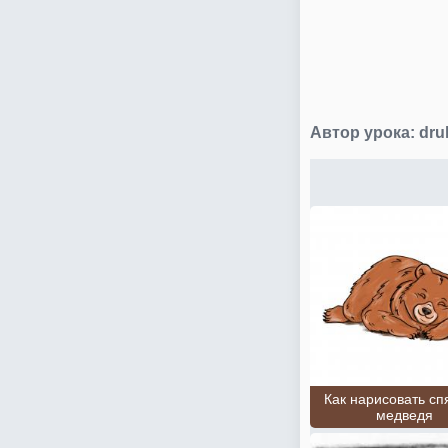
Автор урока:
dru
Как нарисовать с
медведя