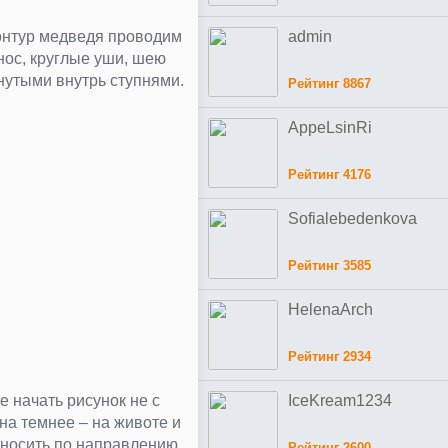
Контур медведя проводим
admin
нос, круглые уши, шею
нутыми внутрь ступнями.
Рейтинг 8867
AppeLsinRi
Рейтинг 4176
Sofialebedenkova
Рейтинг 3585
HelenaArch
Рейтинг 2934
е начать рисунок не с
IceKream1234
на темнее – на животе и
аносить по направлению
Рейтинг 2600