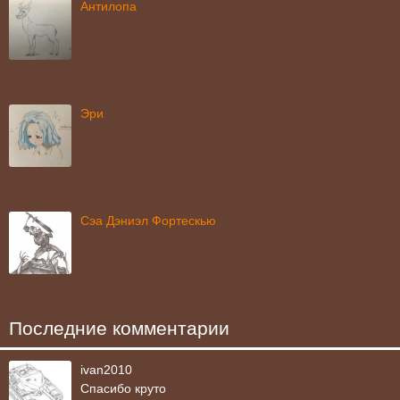
Антилопа
Эри
Сэа Дэниэл Фортескью
Последние комментарии
ivan2010
Спасибо круто