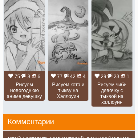
75
8
6
77
42
4
29
23
1
Рисуем
Рисуем кота и
Рисуем чиби
новогоднюю
тыкву на
девочку с
аниме девушку
Хэллоуин
тыквой на
хэллоуин
Комментарии