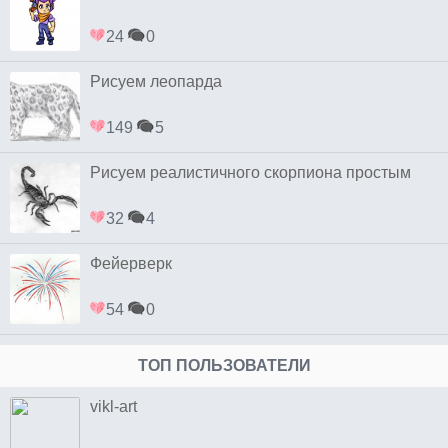
24
0
Рисуем леопарда
149
5
Рисуем реалистичного скорпиона простым
32
4
Фейерверк
54
0
ТОП ПОЛЬЗОВАТЕЛИ
vikl-art