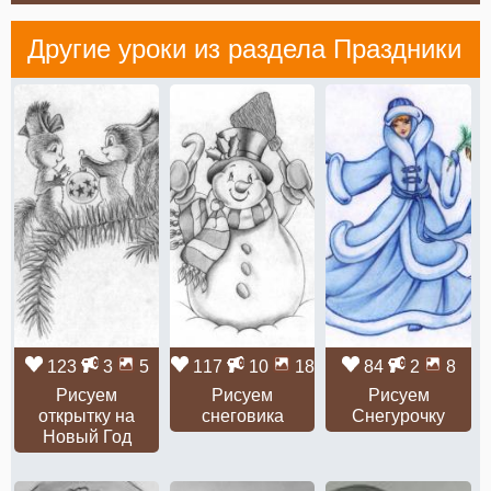
Другие уроки из раздела
Праздники
123
3
5
117
10
18
84
2
8
Рисуем
Рисуем
Рисуем
открытку на
снеговика
Снегурочку
Новый Год