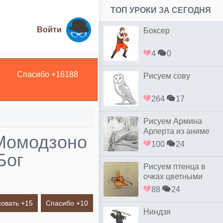
ТОП УРОКИ ЗА СЕГОДНЯ
Войти
Боксер
4
0
Спасибо +
16188
Рисуем сову
264
17
Рисуем Армина
Арлерта из аниме
 Момодзоно
Восстание титанов
100
24
Бог
Рисуем птенца в
очках цветными
88
24
овать +
15
Спасибо +
10
Ниндзя