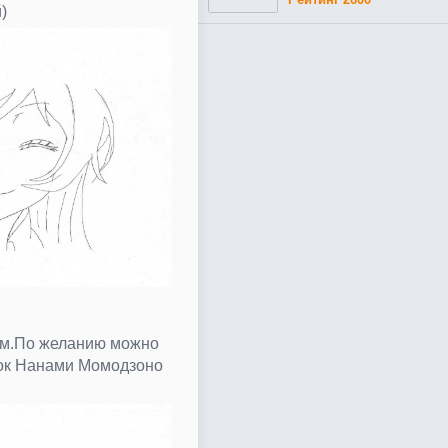
)
ым.По желанию можно
нок Нанами Момодзоно