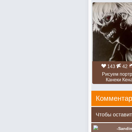
143
42
Рисуем портр
Канеки Кен
Комментар
Чтобы оставит
-Sandi