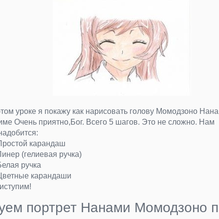
этом уроке я покажу как нарисовать голову Момодзоно Нана
име Очень приятно,Бог. Всего 5 шагов. Это не сложно. Нам
надобится:
Простой карандаш
Линер (гелиевая ручка)
Белая ручка
Цветные карандаши
иступим!
уем портрет Нанами Момодзоно п