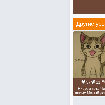
Другие уро
37
11
Рисуем кота Чи
аниме Милый до