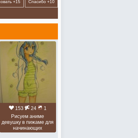
овать +
15
Спасибо +
10
153
24
1
Рисуем аниме
девушку в пижаме для
начинающих