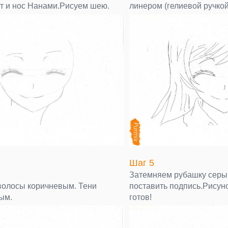
от и нос Нанами.Рисуем шею.
линером (гелиевой ручкой
Шаг 5
Затемняем рубашку сер
олосы коричневым. Тени
поставить подпись.Рису
ым.
готов!