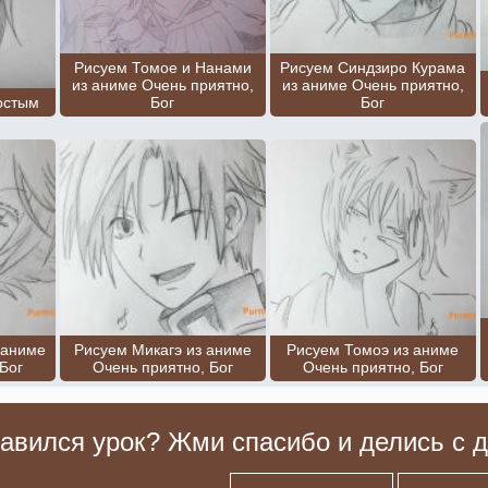
Рисуем Томое и Нанами
Рисуем Синдзиро Курама
из аниме Очень приятно,
из аниме Очень приятно,
остым
Бог
Бог
 аниме
Рисуем Микагэ из аниме
Рисуем Томоэ из аниме
Бог
Очень приятно, Бог
Очень приятно, Бог
авился урок? Жми спасибо и делись с д