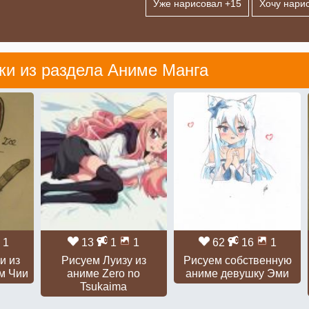
Уже нарисовал +
15
Хочу нарис
ки из раздела
Аниме Манга
1
13
1
1
62
16
1
и из
Рисуем Луизу из
Рисуем собственную
м Чии
аниме Zero no
аниме девушку Эми
Tsukaima