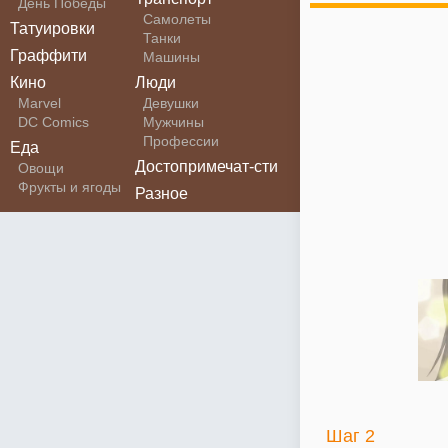
День Победы
Самолеты
Татуировки
Танки
Граффити
Машины
Кино
Люди
Marvel
Девушки
DC Comics
Мужчины
Профессии
Еда
Достопримечат-сти
Овощи
Фрукты и ягоды
Разное
Шаг 2