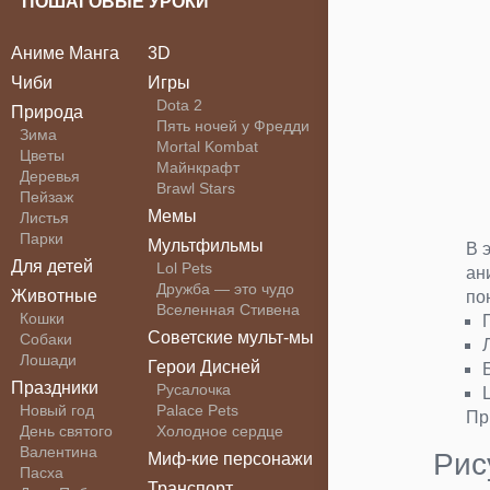
ПОШАГОВЫЕ УРОКИ
Аниме Манга
3D
Чиби
Игры
Dota 2
Природа
Пять ночей у Фредди
Зима
Mortal Kombat
Цветы
Майнкрафт
Деревья
Brawl Stars
Пейзаж
Мемы
Листья
Парки
Мультфильмы
В 
Для детей
Lol Pets
ан
Дружба — это чудо
Животные
по
Вселенная Стивена
Кошки
Советские мульт-мы
Собаки
Лошади
Герои Дисней
Праздники
Русалочка
Новый год
Palace Pets
Пр
День святого
Холодное сердце
Валентина
Рис
Миф-кие персонажи
Пасха
Транспорт