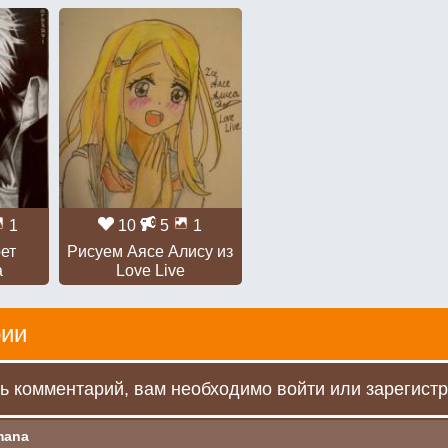
1
10
5
1
ет
Рисуем Аясе Алису из
а
Love Live
ии
ь комментарий, вам необходимо войти или зарегистр
mana