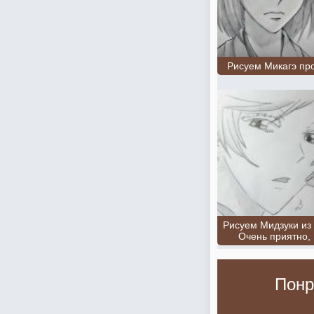
Рисуем Микагэ пр
Рисуем Мидзуки из
Очень приятно, 
Понр