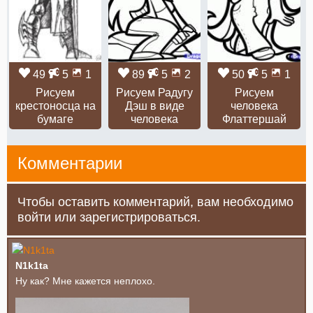
49
5
1
89
5
2
50
5
1
Рисуем
Рисуем Радугу
Рисуем
крестоносца на
Дэш в виде
человека
бумаге
человека
Флаттершай
Комментарии
Чтобы оставить комментарий, вам необходимо
войти или зарегистрироваться.
N1k1ta
Ну как? Мне кажется неплохо.