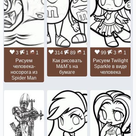
3
1
1
314
89
1
99
3
1
Рисуем
Как рисовать
Рисуем Twilight
человека-
M&M`s на
Sparkle в виде
носорога из
бумаге
человека
Spider Man