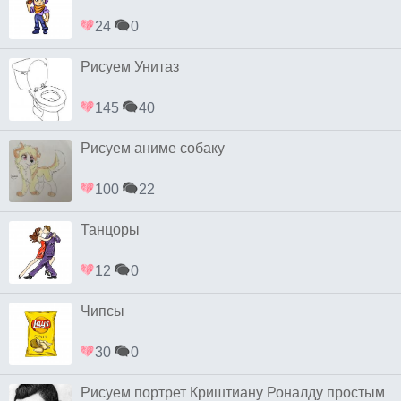
24
0
Рисуем Унитаз
145
40
Рисуем аниме собаку
100
22
Танцоры
12
0
Чипсы
30
0
Рисуем портрет Криштиану Роналду простым