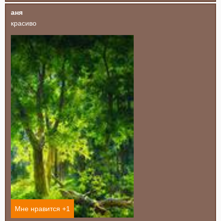
аня
красиво
Мне нравится +
1