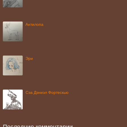
Антилопа
Эри
Сэа Дэниэл Фортескью
Последние комментарии