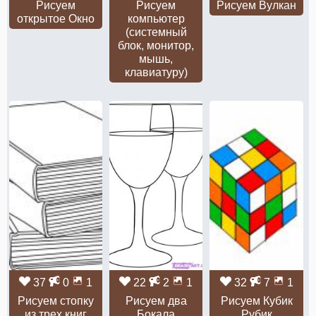
Рисуем
Рисуем
Рисуем Вулкан
открытое Окно
компьютер
(системный
блок, монитор,
мышь,
клавиатуру)
37
0
1
22
2
1
32
7
1
Рисуем стопку
Рисуем два
Рисуем Кубик
из трех книг
Бокала
Рубик