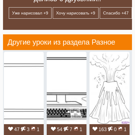
Уже нарисовал +
9
Хочу нарисовать +
9
Спасибо +
47
Другие уроки из раздела
Разное
47
3
1
54
7
1
163
0
1