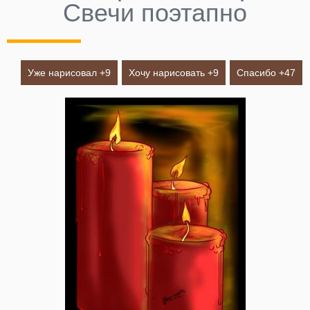
Свечи поэтапно
Уже нарисовал +
9
Хочу нарисовать +
9
Спасибо +
47