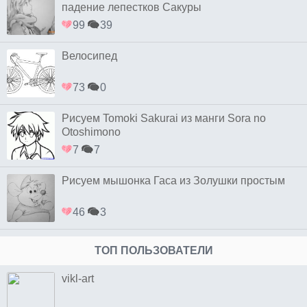
падение лепестков Сакуры
99
39
Велосипед
73
0
Рисуем Tomoki Sakurai из манги Sora no
Otoshimono
7
7
Рисуем мышонка Гаса из Золушки простым
46
3
ТОП ПОЛЬЗОВАТЕЛИ
vikl-art