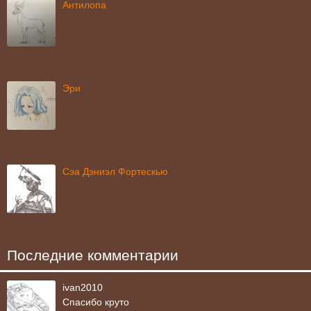
Антилопа
Эри
Сэа Дэниэл Фортескью
Последние комментарии
ivan2010
Спасибо круто