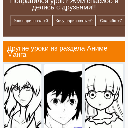
Понравился урок? Жми спасибо и
делись с друзьями!!
Уже нарисовал +
0
Хочу нарисовать +
0
Спасибо +
7
Другие уроки из раздела
Аниме
Манга