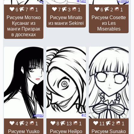
6
7
1
7
3
1
6
2
1
Рисуем Мотоко
Рисуем Minato
Рисуем Cosette
Кусанаг из
из манги Sekirei
из Les
манги Призрак
Miserables
в доспехах
4
2
1
8
13
1
11
2
1
Рисуем Yuuko
Рисуем Нейро
Рисуем Sunako