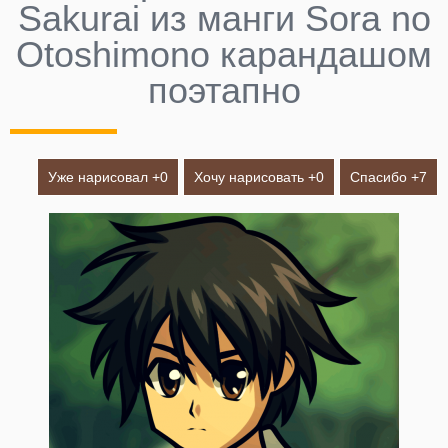
Sakurai из манги Sora no
Otoshimono карандашом
поэтапно
Уже нарисовал +
0
Хочу нарисовать +
0
Спасибо +
7