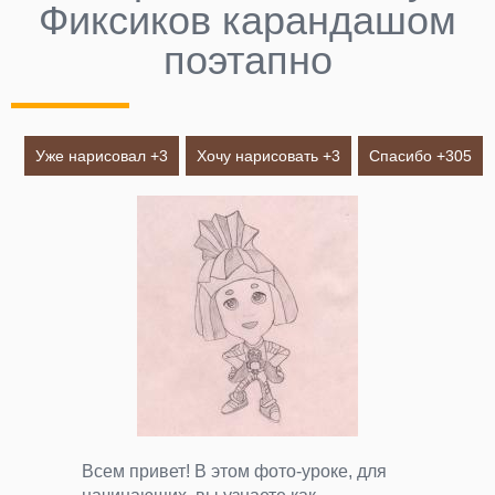
Фиксиков карандашом
поэтапно
Уже нарисовал +
3
Хочу нарисовать +
3
Спасибо +
305
Всем привет! В этом фото-уроке, для