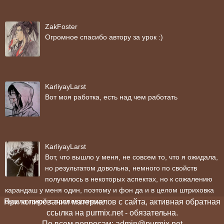
ZakFoster
Огромное спасибо автору за урок :)
KarliyayLarst
Вот моя работка, есть над чем работать
KarliyayLarst
Вот, что вышло у меня, не совсем то, что я ожидала,
но результатом довольна, немного по свойств
получилось в некоторых аспектах, но к сожалению
карандаш у меня один, поэтому и фон да и в целом штриховка
вышла такой с проплешинами
При копировании материалов с сайта, активная обратная
ссылка на purmix.net - обязательна.
По всем вопросам: admin@purmix.net