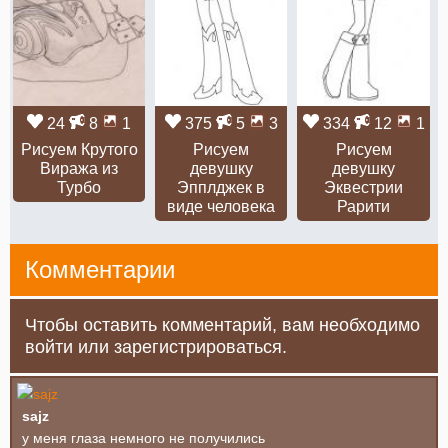
24
8
1
375
5
3
334
12
1
Рисуем Крутого
Рисуем
Рисуем
Виража из
девушку
девушку
Турбо
Эпплджек в
Эквестрии
виде человека
Рарити
Комментарии
Чтобы оставить комментарий, вам необходимо
войти или зарегистрироваться.
sajz
у меня глаза немного не получились