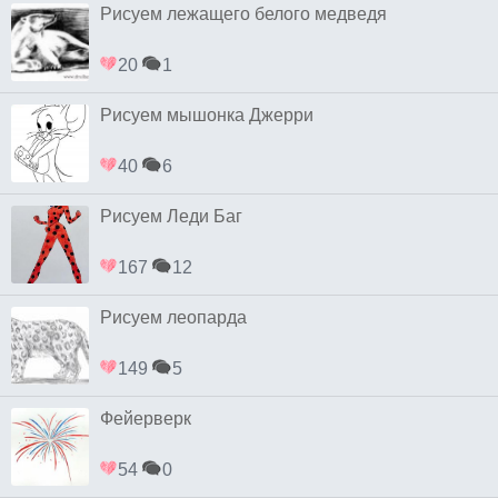
Рисуем лежащего белого медведя
20
1
Рисуем мышонка Джерри
40
6
Рисуем Леди Баг
167
12
Рисуем леопарда
149
5
Фейерверк
54
0