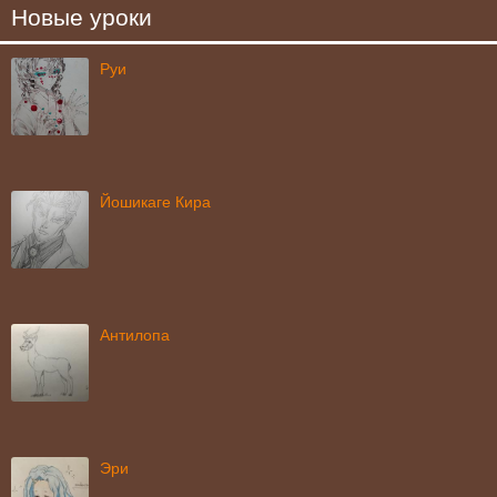
Новые уроки
Руи
Йошикаге Кира
Антилопа
Эри