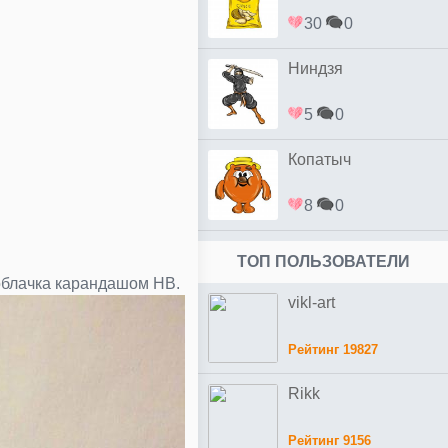
30
0
Ниндзя
5
0
Копатыч
8
0
ТОП ПОЛЬЗОВАТЕЛИ
 облачка карандашом НВ.
vikl-art
Рейтинг 19827
Rikk
Рейтинг 9156