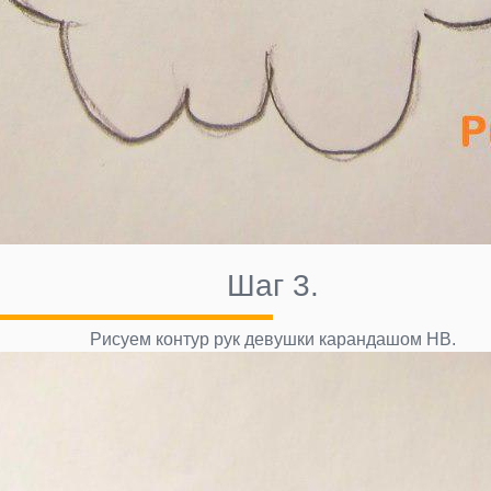
Шаг 3.
Рисуем контур рук девушки карандашом НВ.