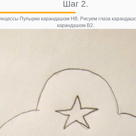
Шаг 2.
инцессы Пупырки карандашом НВ. Рисуем глаза карандашом
карандашом В2.