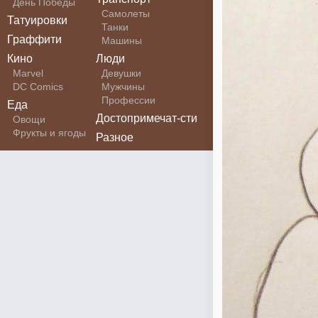
День Победы
Самолеты
Татуировки
Танки
Граффити
Машины
Кино
Люди
Marvel
Девушки
DC Comics
Мужчины
Профессии
Еда
Достопримечат-сти
Овощи
Фрукты и ягоды
Разное