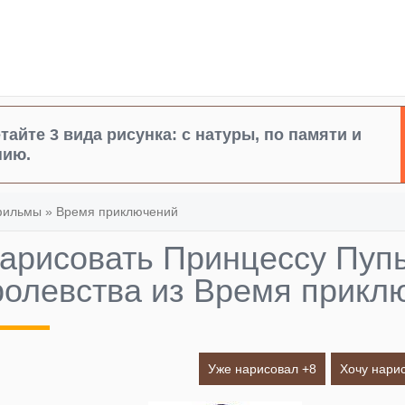
тайте 3 вида рисунка: с натуры, по памяти и
нию.
фильмы
»
Время приключений
нарисовать Принцессу Пуп
ролевства из Время прикл
Уже нарисовал +
8
Хочу нарис