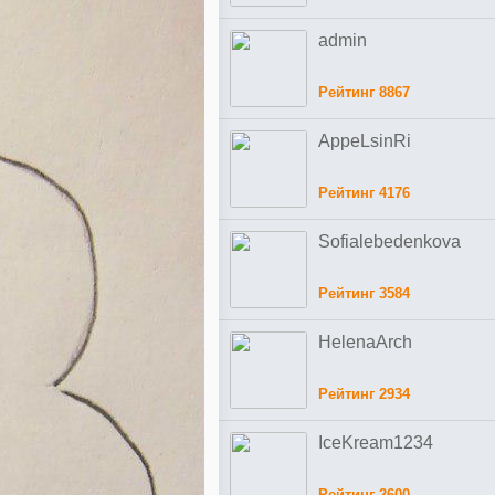
admin
Рейтинг 8867
AppeLsinRi
Рейтинг 4176
Sofialebedenkova
Рейтинг 3584
HelenaArch
Рейтинг 2934
IceKream1234
Рейтинг 2600