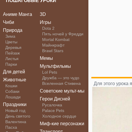
ПОШАГОВЫЕ УРОКИ
Аниме Манга
3D
Чиби
Игры
Dota 2
Природа
Пять ночей у Фредди
Зима
Mortal Kombat
Цветы
Майнкрафт
Деревья
Brawl Stars
Пейзаж
Мемы
Листья
Парки
Мультфильмы
Для детей
Lol Pets
Дружба — это чудо
Животные
Вселенная Стивена
Для этого урока
Кошки
Советские мульт-мы
Собаки
Лошади
Герои Дисней
Праздники
Русалочка
Новый год
Palace Pets
День святого
Холодное сердце
Валентина
Миф-кие персонажи
Пасха
Транспорт