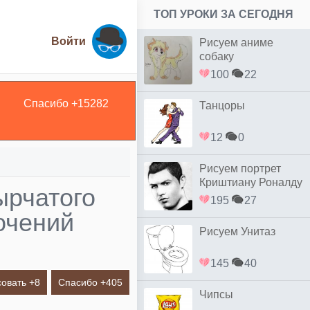
ТОП УРОКИ ЗА СЕГОДНЯ
Войти
Рисуем аниме
собаку
100
22
Спасибо +
15282
Танцоры
12
0
Рисуем портрет
Криштиану Роналду
ырчатого
простым
195
27
ючений
Рисуем Унитаз
145
40
овать +
8
Спасибо +
405
Чипсы