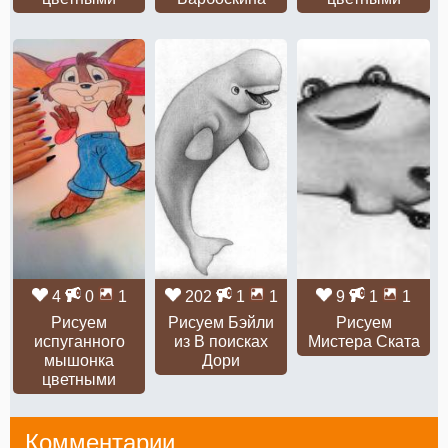
4
0
1
202
1
1
9
1
1
Рисуем
Рисуем Бэйли
Рисуем
испуганного
из В поисках
Мистера Ската
мышонка
Дори
цветными
Комментарии