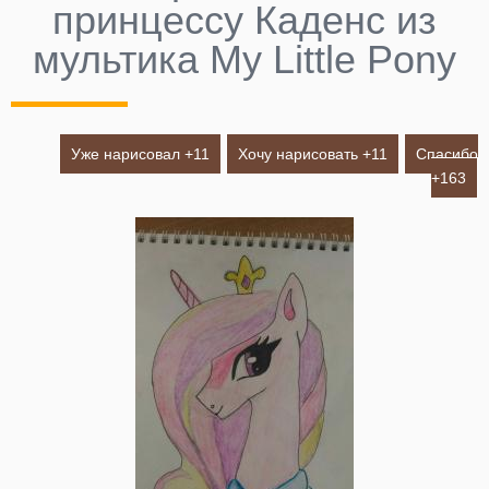
принцессу Каденс из
мультика My Little Pony
Уже нарисовал +
11
Хочу нарисовать +
11
Спасибо
+
163