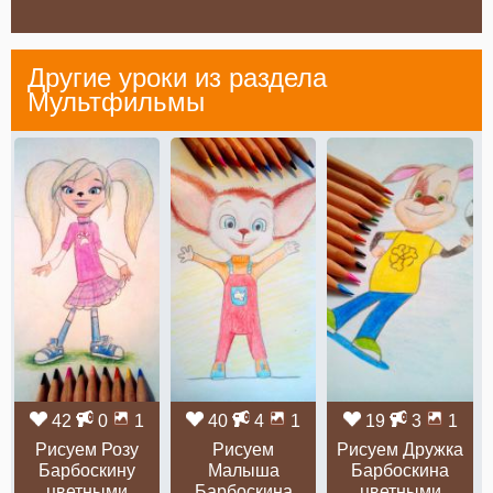
Другие уроки из раздела
Мультфильмы
42
0
1
40
4
1
19
3
1
Рисуем Розу
Рисуем
Рисуем Дружка
Барбоскину
Малыша
Барбоскина
цветными
Барбоскина
цветными