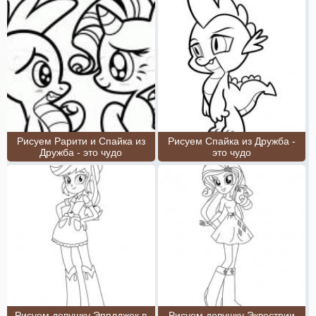
Рисуем Рарити и Спайка из
Рисуем Спайка из Дружба -
Дружба - это чудо
это чудо
Рисуем девушку Эпплджек в
Рисуем девушку Эквестрии