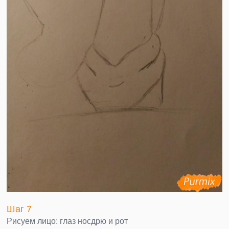
Шаг 7
Рисуем лицо: глаз носдрю и рот