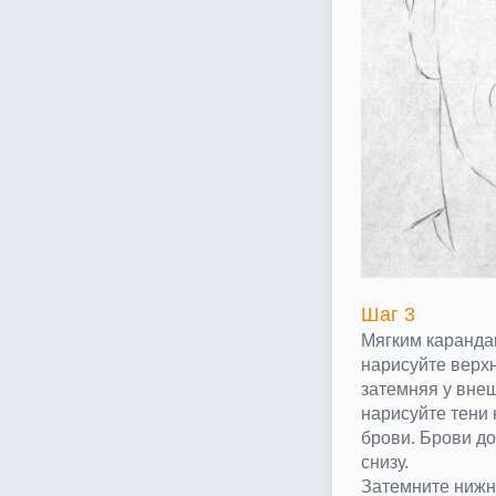
Шаг 3
Мягким каранда
нарисуйте верхн
затемняя у внеш
нарисуйте тени 
брови. Брови д
снизу.
Затемните нижн