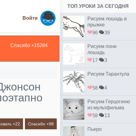
ТОП УРОКИ ЗА СЕГОДНЯ
Войти
Рисуем лошадь в
прыжке
96
39
Спасибо +
15284
Рисуем пони
лошадь
17
3
Рисуем Тарантула
 Джонсон
58
4
поэтапно
Рисуем Герцогиню
из мультфильма
коты Аристократы
58
13
овать +
22
Спасибо +
98
Пьеро