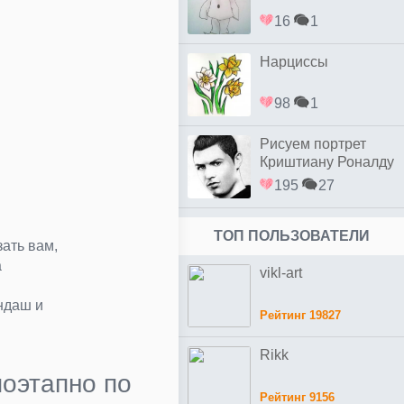
16
1
Нарциссы
98
1
Рисуем портрет
Криштиану Роналду
простым
195
27
ТОП ПОЛЬЗОВАТЕЛИ
ать вам,
а
vikl-art
ндаш и
Рейтинг 19827
Rikk
поэтапно по
Рейтинг 9156