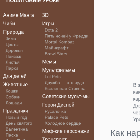
ПОШАГОВЫЕ УРОКИ
Аниме Манга
3D
Чиби
Игры
Dota 2
Природа
Пять ночей у Фредди
Зима
Mortal Kombat
Цветы
Майнкрафт
Деревья
Brawl Stars
Пейзаж
Мемы
Листья
Парки
Мультфильмы
Для детей
Lol Pets
Дружба — это чудо
Животные
В 
Вселенная Стивена
Кошки
ка
Советские мульт-мы
Собаки
ка
Лошади
Герои Дисней
Дл
Праздники
Русалочка
че
Новый год
Palace Pets
Ур
День святого
Холодное сердце
Валентина
Как на
Миф-кие персонажи
Пасха
Транспорт