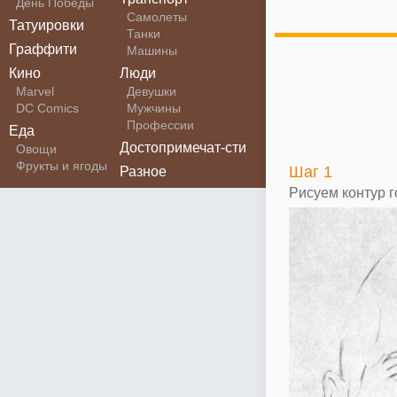
День Победы
Самолеты
Татуировки
Танки
Граффити
Машины
Кино
Люди
Marvel
Девушки
DC Comics
Мужчины
Профессии
Еда
Достопримечат-сти
Овощи
Фрукты и ягоды
Шаг 1
Разное
Рисуем контур 