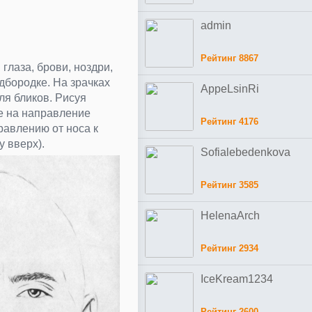
admin
Рейтинг 8867
глаза, брови, ноздри,
дбородке. На зрачках
AppeLsinRi
ля бликов. Рисуя
е на направление
Рейтинг 4176
равлению от носа к
у вверх).
Sofialebedenkova
Рейтинг 3585
HelenaArch
Рейтинг 2934
IceKream1234
Рейтинг 2600