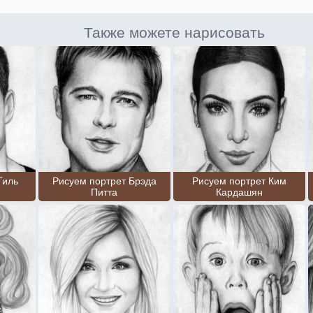
Также можете нарисовать
Тиль
Рисуем портрет Брэда
Рисуем портрет Ким
Питта
Кардашян