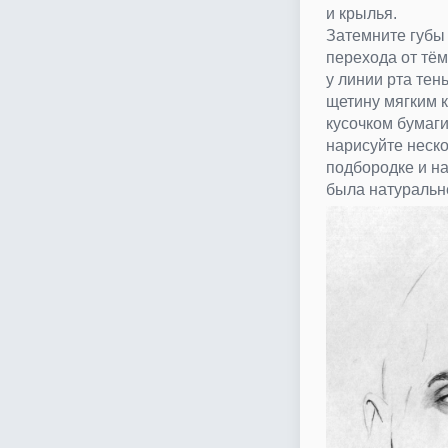
и крылья.
Затемните губы 
перехода от тёмн
у линии рта тен
щетину мягким 
кусочком бумаги
нарисуйте неско
подбородке и на
была натуральн