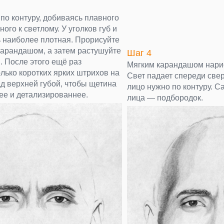
по контуру, добиваясь плавного
ого к светлому. У уголков губ и
ь наиболее плотная. Прорисуйте
карандашом, а затем растушуйте
Шаг 4
. После этого ещё раз
Мягким карандашом нарис
лько коротких ярких штрихов на
Свет падает спереди свер
д верхней губой, чтобы щетина
лицо нужно по контуру. С
ее и детализированнее.
лица — подбородок.