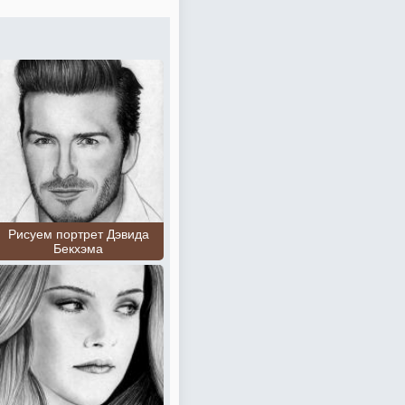
Рисуем портрет Дэвида
Бекхэма