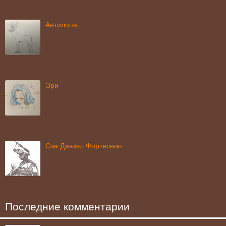
Антилопа
Эри
Сэа Дэниэл Фортескью
Последние комментарии