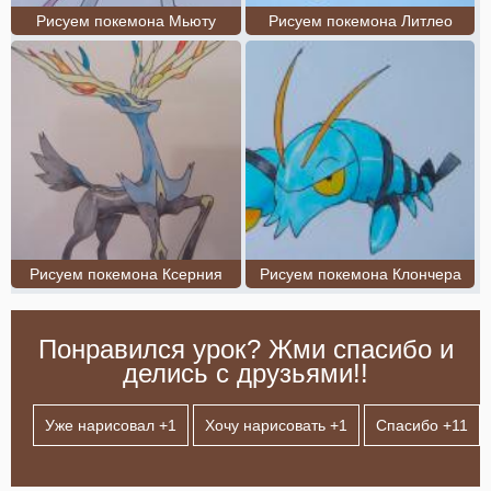
Рисуем покемона Мьюту
Рисуем покемона Литлео
Рисуем покемона Ксерния
Рисуем покемона Клончера
Понравился урок? Жми спасибо и
делись с друзьями!!
Уже нарисовал +
1
Хочу нарисовать +
1
Спасибо +
11