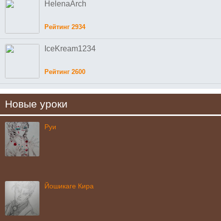
HelenaArch
Рейтинг 2934
IceKream1234
Рейтинг 2600
Новые уроки
Руи
Йошикаге Кира