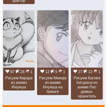
фактор
87
26
1
12
5
1
27
12
1
Рисуем Кирара
Рисуем Микору
Рисуем Кагомэ
из анимэ
из аниме
Хигураси из
Инуяша
Инуяша на
аниме Пес
бумаге
демон-
хранитель