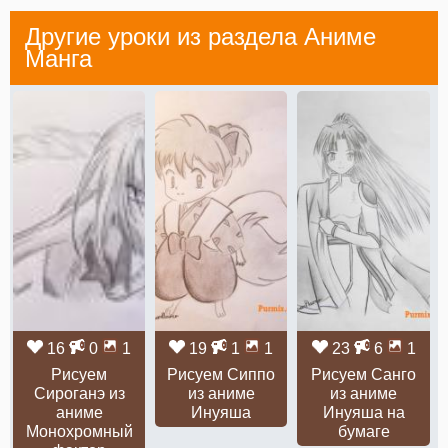
Другие уроки из раздела
Аниме
Манга
16
0
1
19
1
1
23
6
1
Рисуем
Рисуем Сиппо
Рисуем Санго
Сироганэ из
из аниме
из аниме
аниме
Инуяша
Инуяша на
Монохромный
бумаге