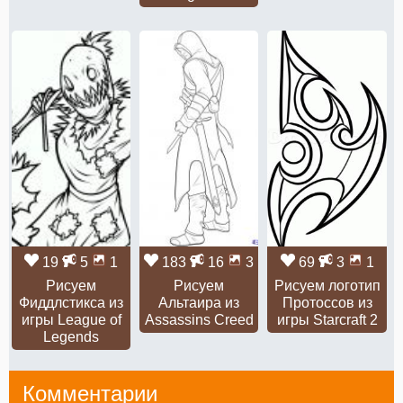
19
5
1
183
16
3
69
3
1
Рисуем
Рисуем
Рисуем логотип
Фиддлстикса из
Альтаира из
Протоссов из
игры League of
Assassins Creed
игры Starcraft 2
Legends
Комментарии