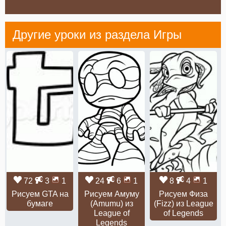
Другие уроки из раздела
Игры
72
3
1
24
6
1
8
4
1
Рисуем GTA на
Рисуем Амуму
Рисуем Физа
бумаге
(Amumu) из
(Fizz) из League
League of
of Legends
Legends