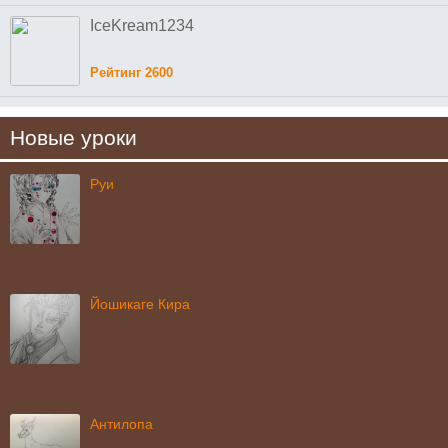
IceKream1234
Рейтинг 2600
Новые уроки
Руи
Йошикаге Кира
Антилопа