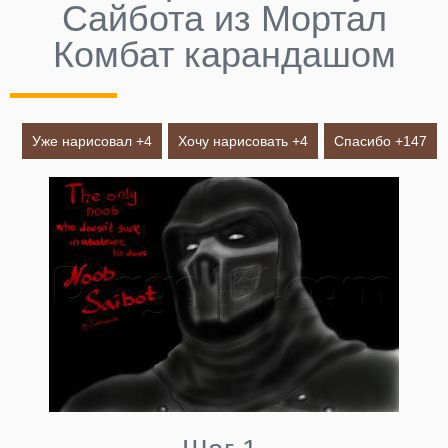
Сайбота из Мортал
Комбат карандашом
Уже нарисовал +
4
Хочу нарисовать +
4
Спасибо +
147