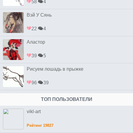
58
4
Вэй У Сянь
22
4
Аластор
39
5
Рисуем лошадь в прыжке
96
39
ТОП ПОЛЬЗОВАТЕЛИ
vikl-art
Рейтинг 19827