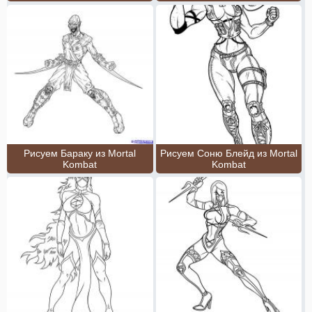
Рисуем Бараку из Mortal
Рисуем Соню Блейд из Mortal
Kombat
Kombat