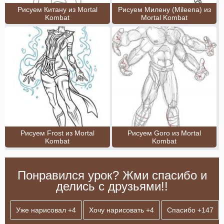
Рисуем Китану из Mortal
Рисуем Милену (Mileena) из
Kombat
Mortal Kombat
Рисуем Frost из Mortal
Рисуем Goro из Mortal
Kombat
Kombat
Понравился урок? Жми спасибо и
делись с друзьями!!
Уже нарисовал +
4
Хочу нарисовать +
4
Спасибо +
147