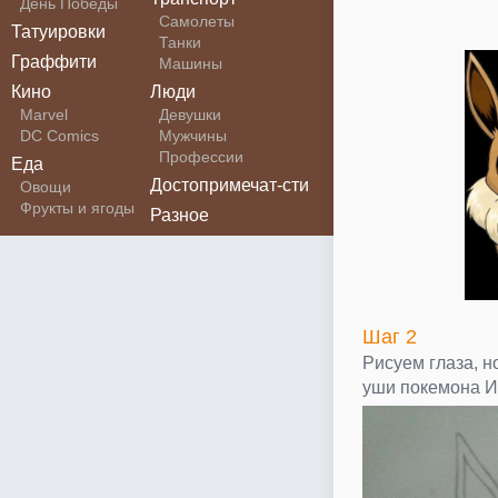
День Победы
Самолеты
Татуировки
Танки
Граффити
Машины
Кино
Люди
Marvel
Девушки
DC Comics
Мужчины
Профессии
Еда
Достопримечат-сти
Овощи
Фрукты и ягоды
Разное
Шаг 2
Рисуем глаза, н
уши покемона И