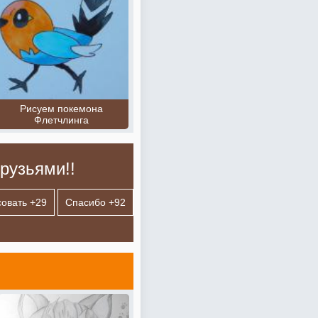
Рисуем покемона
Флетчлинга
рузьями!!
овать +
29
Спасибо +
92