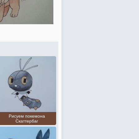
Рисуем покемона
Скаттербаг