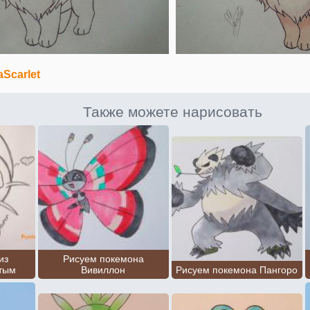
aScarlet
Также можете нарисовать
из
Рисуем покемона
тым
Вивиллон
Рисуем покемона Пангоро