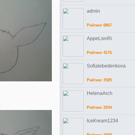
admin
Рейтинг 8867
AppeLsinRi
Рейтинг 4176
Sofialebedenkova
Рейтинг 3585
HelenaArch
.
Рейтинг 2934
IceKream1234
Рейтинг 2600