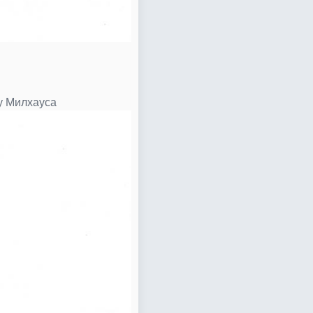
 у Милхауса