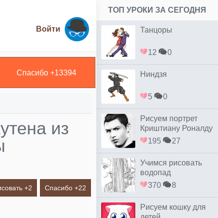
ТОП УРОКИ ЗА СЕГОДНЯ
Войти
Танцоры
12
0
Спасибо +
13394
Ниндзя
5
0
Рисуем портрет
утена из
Криштиану Роналду
простым
ы
195
27
Учимся рисовать
водопад
370
8
исовать +
2
Спасибо +
22
Рисуем кошку для
детей