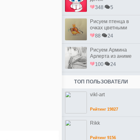
348
5
Рисуем птенца в
очках цветными
88
24
Рисуем Армина
Арлерта из аниме
Восстание титанов
100
24
ТОП ПОЛЬЗОВАТЕЛИ
vikl-art
Рейтинг 19827
Rikk
Рейтинг 9156