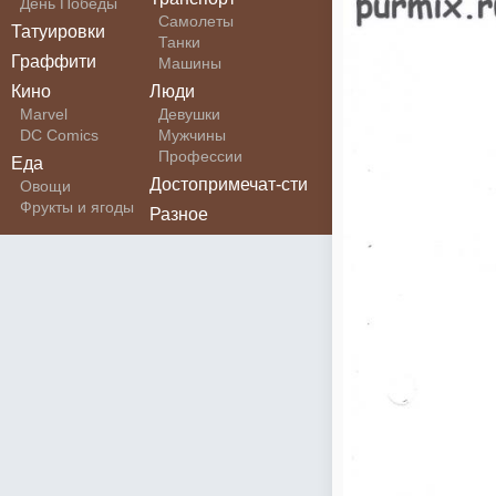
День Победы
Самолеты
Татуировки
Танки
Граффити
Машины
Кино
Люди
Marvel
Девушки
DC Comics
Мужчины
Профессии
Еда
Достопримечат-сти
Овощи
Фрукты и ягоды
Разное