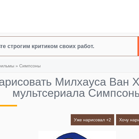
те строгим критиком своих работ.
фильмы
»
Симпсоны
нарисовать Милхауса Ван Х
мультсериала Симпсон
Уже нарисовал +
2
Хочу нар