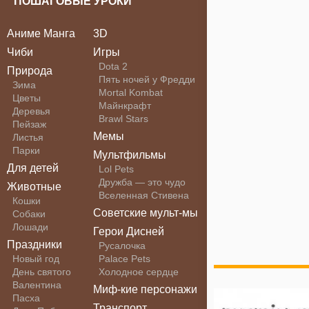
ПОШАГОВЫЕ УРОКИ
Аниме Манга
3D
Чиби
Игры
Dota 2
Природа
Пять ночей у Фредди
Зима
Mortal Kombat
Цветы
Майнкрафт
Деревья
Brawl Stars
Пейзаж
Мемы
Листья
Парки
Мультфильмы
Для детей
Lol Pets
Дружба — это чудо
Животные
Вселенная Стивена
Кошки
Советские мульт-мы
Собаки
Лошади
Герои Дисней
Праздники
Русалочка
Новый год
Palace Pets
День святого
Холодное сердце
Валентина
Миф-кие персонажи
Пасха
Транспорт