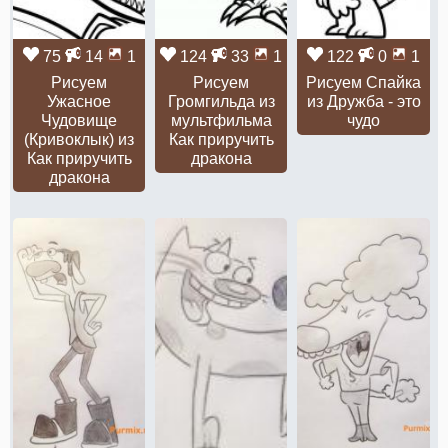
75
14
1
124
33
1
122
0
1
Рисуем
Рисуем
Рисуем Спайка
Ужасное
Громгильда из
из Дружба - это
Чудовище
мультфильма
чудо
(Кривоклык) из
Как приручить
Как приручить
дракона
дракона