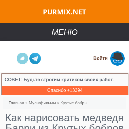
PURMIX.NET
МЕНЮ
Войти
СОВЕТ:
Будьте строгим критиком своих работ.
Спасибо +
13394
Главная
»
Мультфильмы
»
Крутые бобры
Как нарисовать медведя
Барри из Крутых бобров