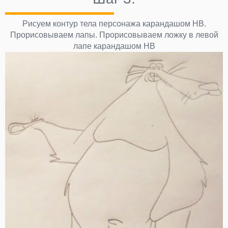
Рисуем контур тела персонажа карандашом НВ.
Прорисовываем лапы. Прорисовываем ложку в левой
лапе карандашом НВ