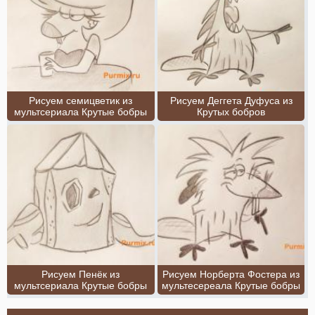
Рисуем семицветик из
Рисуем Деггета Дуфуса из
мультсериала Крутые бобры
Крутых бобров
Рисуем Пенёк из
Рисуем Норберта Фостера из
мультсериала Крутые бобры
мультесереала Крутые бобры