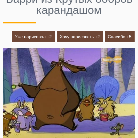
карандашом
Уже нарисовал +
2
Хочу нарисовать +
2
Спасибо +
5