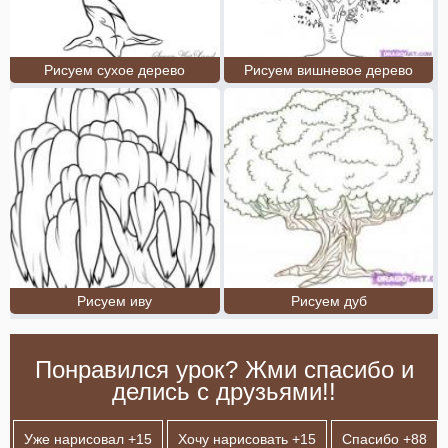
Рисуем сухое дерево
Рисуем вишневое дерево
Рисуем иву
Рисуем дуб
Понравился урок? Жми спасибо и
делись с друзьями!!
Уже нарисовал +
15
Хочу нарисовать +
15
Спасибо +
88