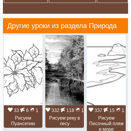
Другие уроки из раздела
Природа
33
6
1
332
118
1
337
15
1
Рисуем
Рисуем реку в
Рисуем
Пуансетию
лесу
Песочный пляж
и море