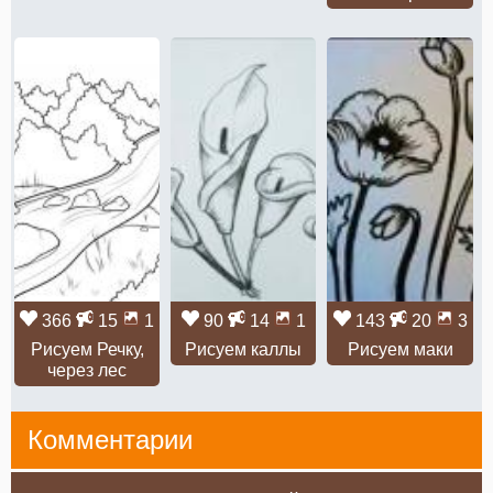
366
15
1
90
14
1
143
20
3
Рисуем Речку,
Рисуем каллы
Рисуем маки
через лес
Комментарии