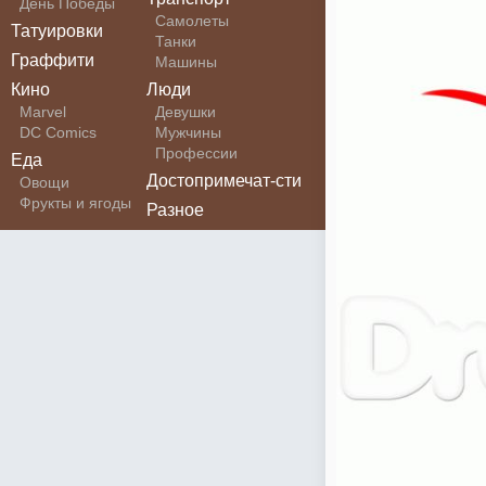
День Победы
Самолеты
Татуировки
Танки
Граффити
Машины
Кино
Люди
Marvel
Девушки
DC Comics
Мужчины
Профессии
Еда
Достопримечат-сти
Овощи
Фрукты и ягоды
Разное