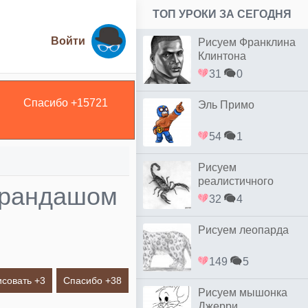
ТОП УРОКИ ЗА СЕГОДНЯ
Войти
Рисуем Франклина
Клинтона
31
0
Спасибо +
15721
Эль Примо
54
1
Рисуем
реалистичного
карандашом
скорпиона простым
32
4
Рисуем леопарда
149
5
исовать +
3
Спасибо +
38
Рисуем мышонка
Джерри