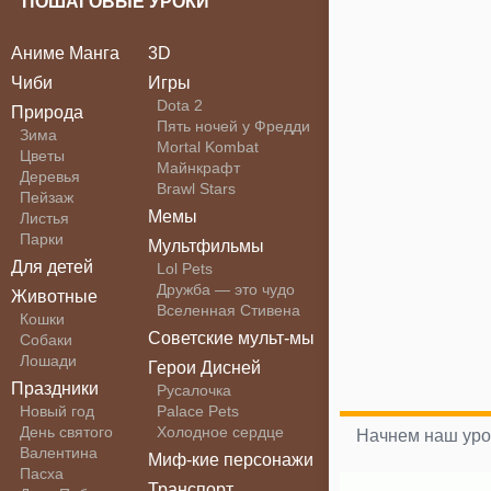
ПОШАГОВЫЕ УРОКИ
Аниме Манга
3D
Чиби
Игры
Dota 2
Природа
Пять ночей у Фредди
Зима
Mortal Kombat
Цветы
Майнкрафт
Деревья
Brawl Stars
Пейзаж
Мемы
Листья
Парки
Мультфильмы
Для детей
Lol Pets
Дружба — это чудо
Животные
Вселенная Стивена
Кошки
Советские мульт-мы
Собаки
Лошади
Герои Дисней
Праздники
Русалочка
Новый год
Palace Pets
День святого
Холодное сердце
Начнем наш урок
Валентина
Миф-кие персонажи
Пасха
Транспорт