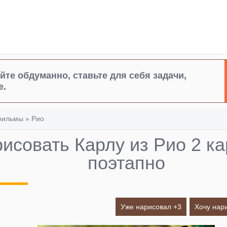
йте обдуманно, ставьте для себя задачи,
е.
фильмы
»
Рио
рисовать Карлу из Рио 2 
поэтапно
Уже нарисовал +
3
Хочу нар