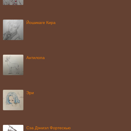
Йошикаге Кира
Антилопа
Эри
Сэа Дэниэл Фортескью