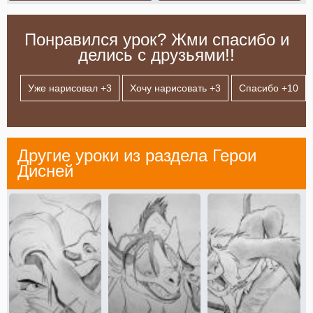
Понравился урок? Жми спасибо и
делись с друзьями!!
Уже нарисовал +
3
Хочу нарисовать +
3
Спасибо +
10
Другие уроки из раздела
Герои
Дисней