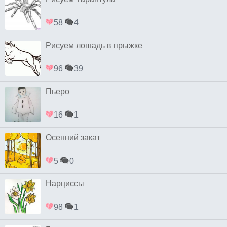
58
4
Рисуем лошадь в прыжке
96
39
Пьеро
16
1
Осенний закат
5
0
Нарциссы
98
1