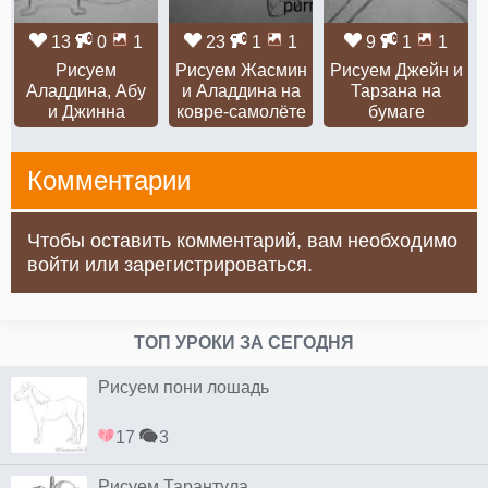
13
0
1
23
1
1
9
1
1
Рисуем
Рисуем Жасмин
Рисуем Джейн и
Аладдина, Абу
и Аладдина на
Тарзана на
и Джинна
ковре-самолёте
бумаге
Комментарии
Чтобы оставить комментарий, вам необходимо
войти или зарегистрироваться.
ТОП УРОКИ ЗА СЕГОДНЯ
Рисуем пони лошадь
17
3
Рисуем Тарантула