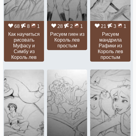
68
8
1
28
2
1
21
3
1
Как научиться
Рисуем гиен из
Рисуем
рисовать
Король лев
мандрила
Муфасу и
простым
Рафики из
Симбу из
Король лев
Король лев
простым