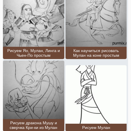
Рисуем Яо, Мулан, Линга и
Как научиться рисовать
Чьен-По простым
Мулан на коне простым
Рисуем дракона Мушу и
сверчка Кри-ки из Мулан
Рисуем Мулан