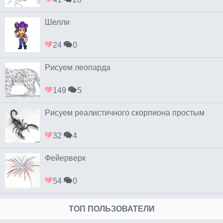
Шелли
24
0
Рисуем леопарда
149
5
Рисуем реалистичного скорпиона простым
32
4
Фейерверк
54
0
ТОП ПОЛЬЗОВАТЕЛИ