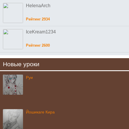
HelenaArch
Рейтинг 2934
IceKream1234
Рейтинг 2600
Новые уроки
Руи
Йошикаге Кира