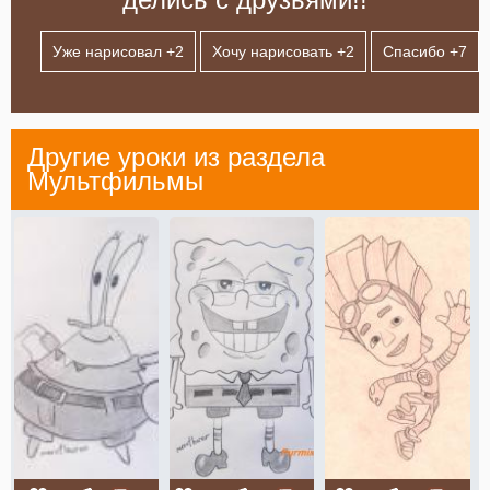
Уже нарисовал +
2
Хочу нарисовать +
2
Спасибо +
7
Другие уроки из раздела
Мультфильмы