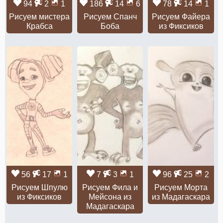
94
2
1
186
14
6
78
14
1
Рисуем мистера
Рисуем Спанч
Рисуем Файера
Крабса
Боба
из Фиксиков
56
17
1
7
3
1
96
25
2
Рисуем Шпулю
Рисуем Фила и
Рисуем Морта
из Фиксиков
Мейсона из
из Мадагаскара
Мадагаскара