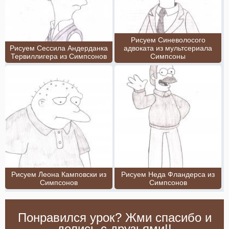
Рисуем Синеволосого
Рисуем Сессила Андерданка
адвоката из мультсериала
Тервиллигера из Симпсонов
Симпсоны
Рисуем Леона Камповски из
Рисуем Неда Фландерса из
Симпсонов
Симпсонов
Понравился урок? Жми спасибо и
делись с друзьями!!