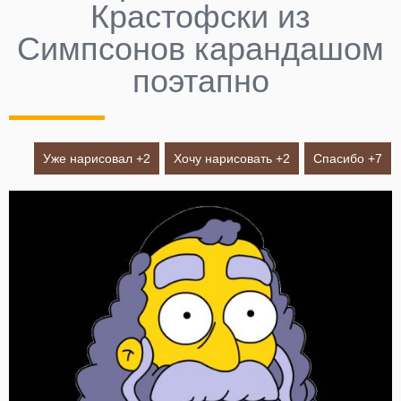
Крастофски из
Симпсонов карандашом
поэтапно
Уже нарисовал +
2
Хочу нарисовать +
2
Спасибо +
7