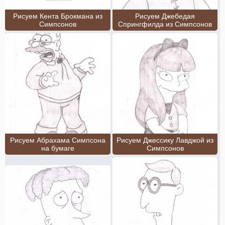
Рисуем Кента Брокмана из
Рисуем Джебедая
Симпсонов
Спрингфилда из Симпсонов
Рисуем Абрахама Симпсона
Рисуем Джессику Лавджой из
на бумаге
Симпсонов