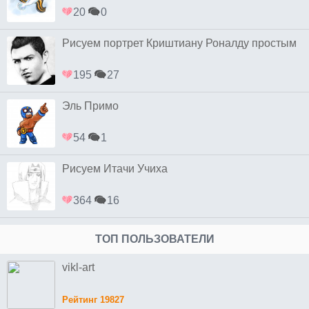
20
0
Рисуем портрет Криштиану Роналду простым
195
27
Эль Примо
54
1
Рисуем Итачи Учиха
364
16
ТОП ПОЛЬЗОВАТЕЛИ
vikl-art
Рейтинг 19827