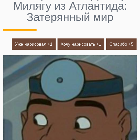
Милягу из Атлантида:
Затерянный мир
Уже нарисовал +
1
Хочу нарисовать +
1
Спасибо +
5