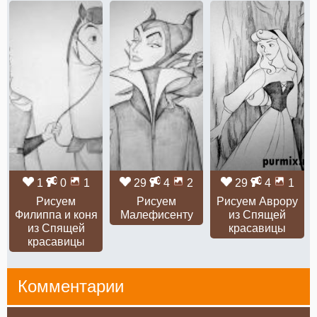
1
0
1
29
4
2
29
4
1
Рисуем
Рисуем
Рисуем Аврору
Филиппа и коня
Малефисенту
из Спящей
из Спящей
красавицы
красавицы
Комментарии