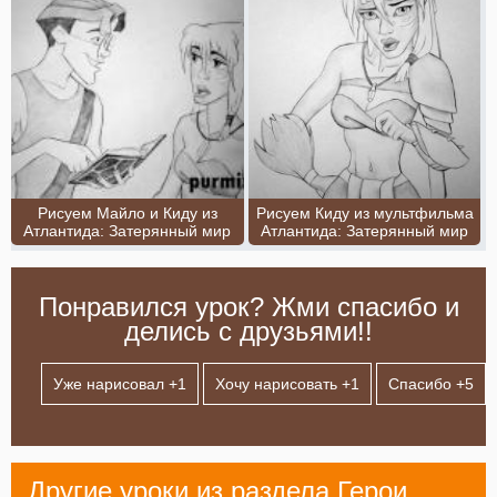
Рисуем Майло и Киду из
Рисуем Киду из мультфильма
Атлантида: Затерянный мир
Атлантида: Затерянный мир
Понравился урок? Жми спасибо и
делись с друзьями!!
Уже нарисовал +
1
Хочу нарисовать +
1
Спасибо +
5
Другие уроки из раздела
Герои