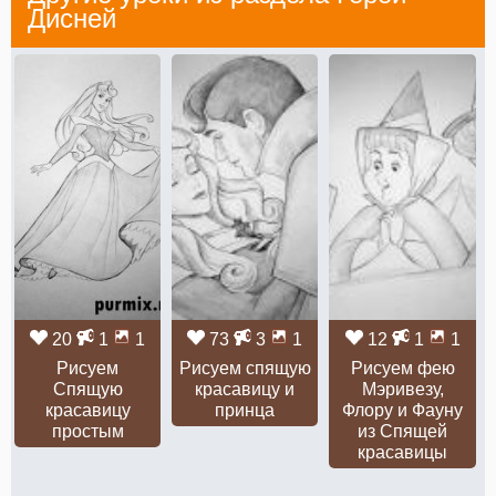
Дисней
20
1
1
73
3
1
12
1
1
Рисуем
Рисуем спящую
Рисуем фею
Спящую
красавицу и
Мэривезу,
красавицу
принца
Флору и Фауну
простым
из Спящей
красавицы