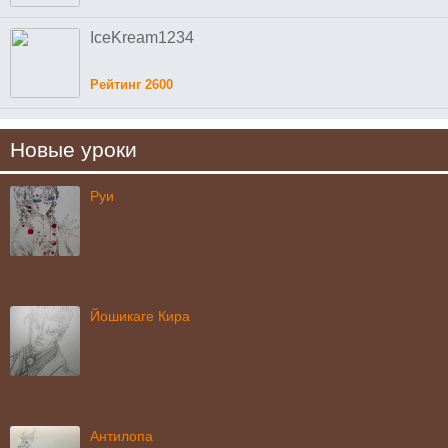
IceKream1234
Рейтинг 2600
Новые уроки
Руи
Йошикаге Кира
Антилопа