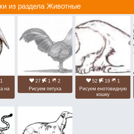
ки из раздела
Животные
1
27
1
2
52
19
1
а на
Рисуем петуха
Рисуем енотовидную
кошку