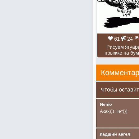
61
24
Рисуем ягуар
прыжке на бум
Комментар
Чтобы оставит
Nemo
Ахах))) Нет)))
падший ангел