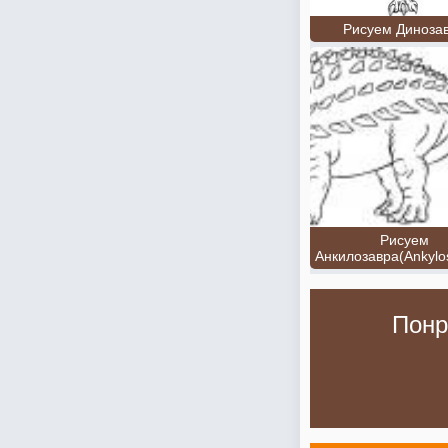
Рисуем Диноза
Рисуем
Анкилозавра(Ankylo
Понр