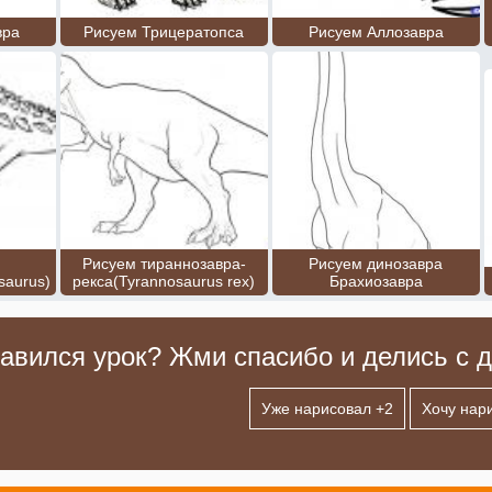
вра
Рисуем Трицератопса
Рисуем Аллозавра
Рисуем тираннозавра-
Рисуем динозавра
saurus)
рекса(Tyrannosaurus rex)
Брахиозавра
авился урок? Жми спасибо и делись с д
Уже нарисовал +
2
Хочу нар