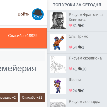
ТОП УРОКИ ЗА СЕГОДНЯ
Войти
Рисуем Франклина
Клинтона
31
0
Спасибо +
18925
Эль Примо
54
1
Рисуем скорпиона
емейерия
41
20
Шелли
24
0
исовать +
2
Спасибо +
21
Рисуем леопарда