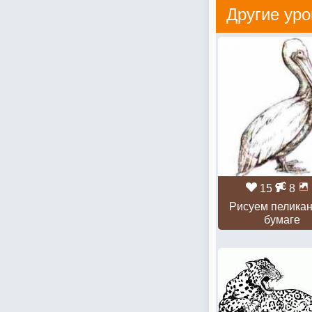
Другие уро
15
8
Рисуем пеликан
бумаге