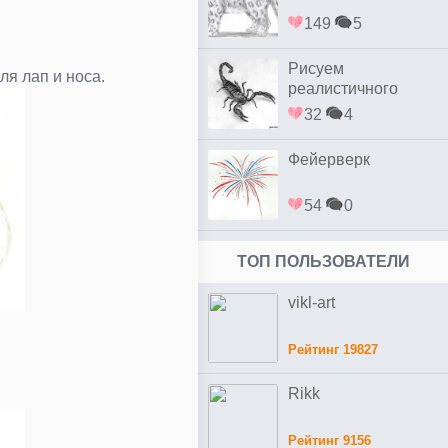
149
5
Рисуем
ля лап и носа.
реалистичного
скорпиона простым
32
4
Фейерверк
54
0
ТОП ПОЛЬЗОВАТЕЛИ
vikl-art
Рейтинг 19827
Rikk
Рейтинг 9156