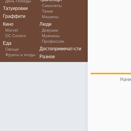
День Победы
Самолеты
Татуировки
Танки
Граффити
Машины
Кино
Люди
Marvel
Девушки
DC Comics
Мужчины
Профессии
Еда
Достопримечат-сти
Овощи
Фрукты и ягоды
Разное
Начн