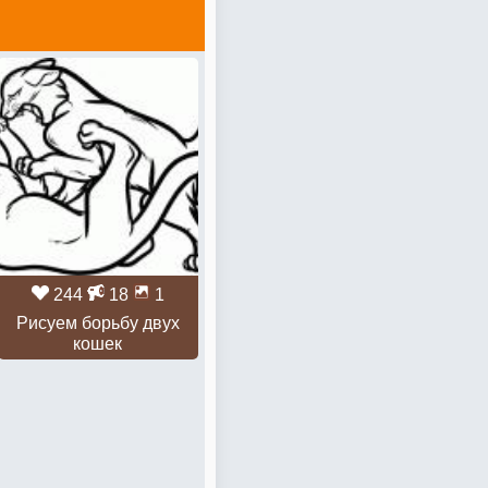
244
18
1
Рисуем борьбу двух
кошек