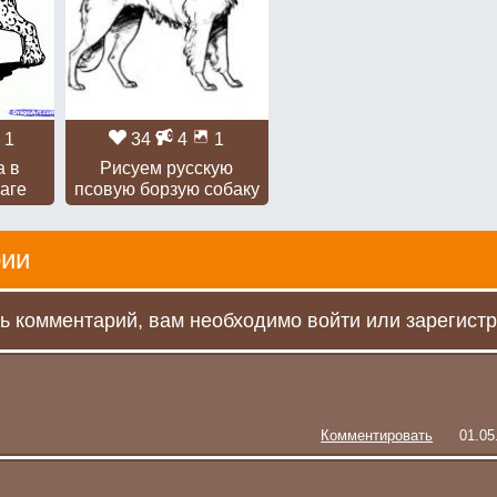
1
34
4
1
а в
Рисуем русскую
аге
псовую борзую собаку
ии
ь комментарий, вам необходимо войти или зарегистр
Комментировать
01.05