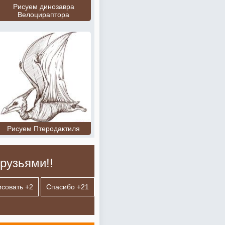
Рисуем динозавра
Велоцираптора
Рисуем Птеродактиля
рузьями!!
исовать +
2
Спасибо +
21