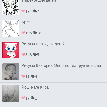
Тигрёнок для детей
174
7
Ариэль
196
18
Рисуем кошку для детей
348
5
Рисуем Викторию Эверглот из Труп невесты
11
4
Йошикаге Кира
17
1