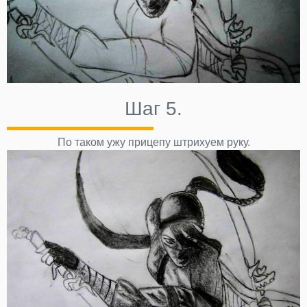
Шаг 5.
По таком ужу прицепу штрихуем руку.