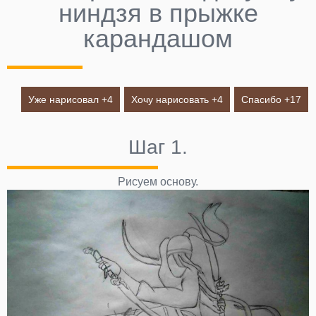
ниндзя в прыжке
карандашом
Уже нарисовал +
4
Хочу нарисовать +
4
Спасибо +
17
Шаг 1.
Рисуем основу.