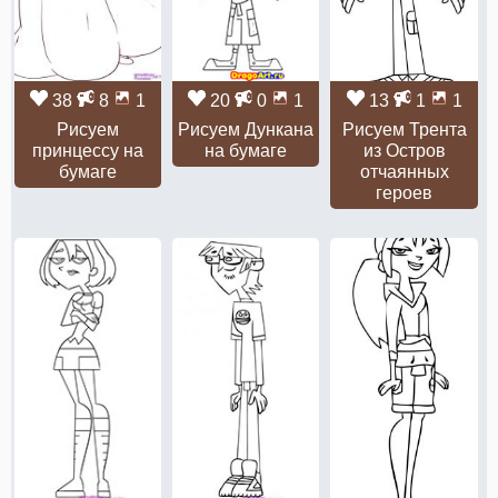
38
8
1
20
0
1
13
1
1
Рисуем
Рисуем Дункана
Рисуем Трента
принцессу на
на бумаге
из Остров
бумаге
отчаянных
героев