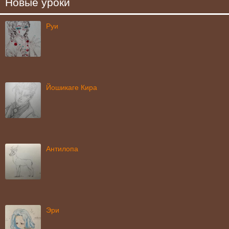
Новые уроки
Руи
Йошикаге Кира
Антилопа
Эри