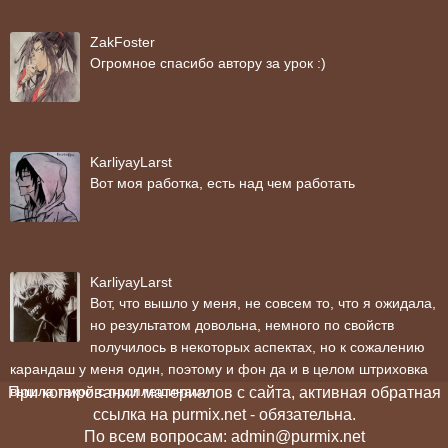
ZakFoster
Огромное спасибо автору за урок :)
KarliyayLarst
Вот моя работка, есть над чем работать
KarliyayLarst
Вот, что вышло у меня, не совсем то, что я ожидала,
но результатом довольна, немного по свойств
получилось в некоторых аспектах, но к сожалению
карандаш у меня один, поэтому и фон да и в целом штриховка
вышла такой с проплешинами
При копировании материалов с сайта, активная обратная
ссылка на purmix.net - обязательна.
По всем вопросам: admin@purmix.net