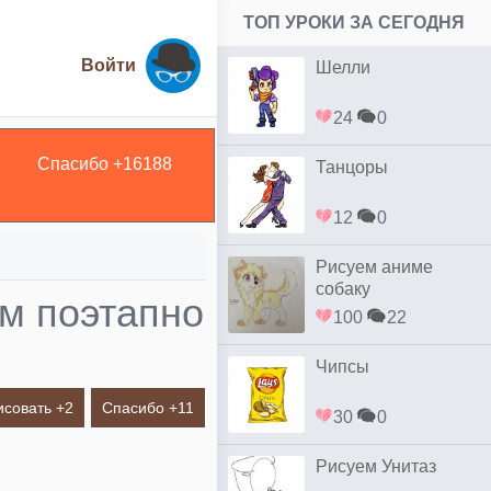
ТОП УРОКИ ЗА СЕГОДНЯ
Войти
Шелли
24
0
Спасибо +
16188
Танцоры
12
0
Рисуем аниме
собаку
м поэтапно
100
22
Чипсы
исовать +
2
Спасибо +
11
30
0
Рисуем Унитаз