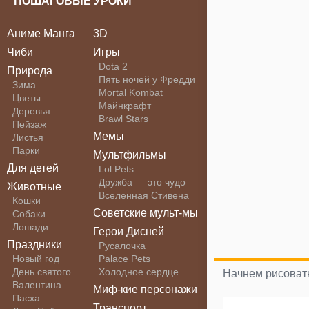
ПОШАГОВЫЕ УРОКИ
Аниме Манга
3D
Чиби
Игры
Dota 2
Природа
Пять ночей у Фредди
Зима
Mortal Kombat
Цветы
Майнкрафт
Деревья
Brawl Stars
Пейзаж
Мемы
Листья
Парки
Мультфильмы
Для детей
Lol Pets
Дружба — это чудо
Животные
Вселенная Стивена
Кошки
Советские мульт-мы
Собаки
Лошади
Герои Дисней
Праздники
Русалочка
Новый год
Palace Pets
День святого
Холодное сердце
Начнем рисовать
Валентина
Миф-кие персонажи
Пасха
Транспорт