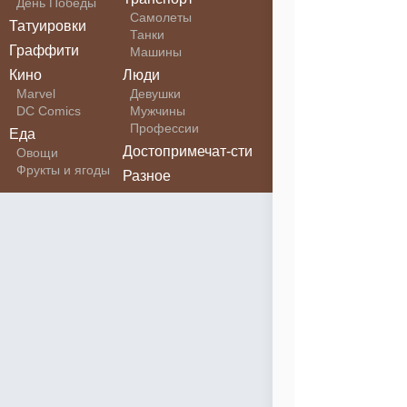
День Победы
Самолеты
Татуировки
Танки
Граффити
Машины
Кино
Люди
Marvel
Девушки
DC Comics
Мужчины
Профессии
Еда
Достопримечат-сти
Овощи
Фрукты и ягоды
Разное