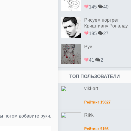
145
40
Рисуем портрет
Криштиану Роналду
простым
195
27
Руи
41
2
ТОП ПОЛЬЗОВАТЕЛИ
vikl-art
Рейтинг 19827
Rikk
ы потом добавите руки,
Рейтинг 9156