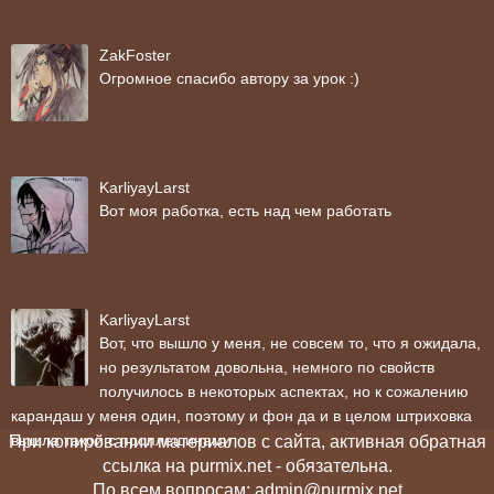
ZakFoster
Огромное спасибо автору за урок :)
KarliyayLarst
Вот моя работка, есть над чем работать
KarliyayLarst
Вот, что вышло у меня, не совсем то, что я ожидала,
но результатом довольна, немного по свойств
получилось в некоторых аспектах, но к сожалению
карандаш у меня один, поэтому и фон да и в целом штриховка
вышла такой с проплешинами
При копировании материалов с сайта, активная обратная
ссылка на purmix.net - обязательна.
По всем вопросам: admin@purmix.net