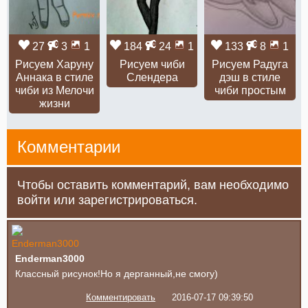
27
3
1
184
24
1
133
8
1
Рисуем Харуну
Рисуем чиби
Рисуем Радуга
Аннака в стиле
Слендера
дэш в стиле
чиби из Мелочи
чиби простым
жизни
Комментарии
Чтобы оставить комментарий, вам необходимо
войти или зарегистрироваться.
Enderman3000
Классный рисунок!Но я дерганный,не смогу)
Комментировать
2016-07-17 09:39:50