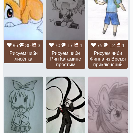
96
30
3
70
17
1
75
12
1
Рисуем чиби
Рисуем чиби
Рисуем чиби
лисёнка
Рин Кагамине
Финна из Время
простым
приключений