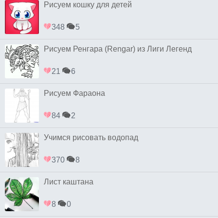
Рисуем кошку для детей
348
5
Рисуем Ренгара (Rengar) из Лиги Легенд
21
6
Рисуем Фараона
84
2
Учимся рисовать водопад
370
8
Лист каштана
8
0