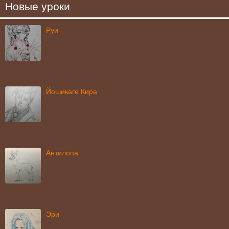
Новые уроки
Руи
Йошикаге Кира
Антилопа
Эри