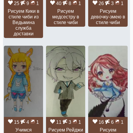
25
9
1
40
8
1
26
3
1
Рисуем Кики в
Рисуем
Рисуем
стиле чиби из
медсестру в
девочку-змею в
Ведьмина
стиле чиби
стиле чиби
служба
доставки
15
4
1
11
3
1
16
6
1
Учимся
Рисуем Рейджи
Рисуем