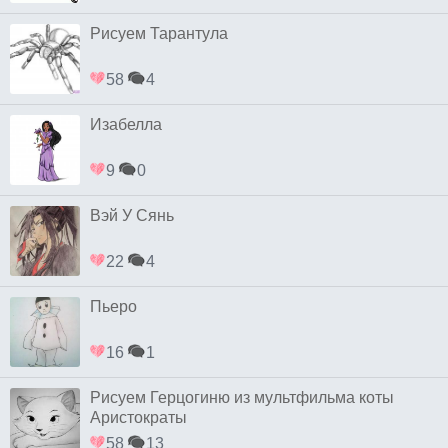
Рисуем Тарантула
58
4
Изабелла
9
0
Вэй У Сянь
22
4
Пьеро
16
1
Рисуем Герцогиню из мультфильма коты
Аристократы
58
13