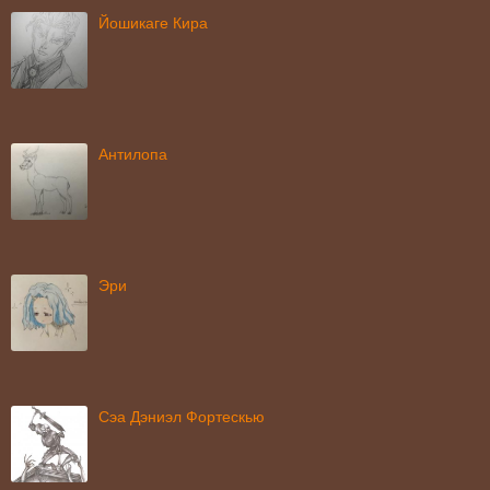
Йошикаге Кира
Антилопа
Эри
Сэа Дэниэл Фортескью