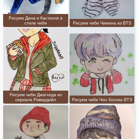
Рисуем Дина и Кастиэля в
стиле чиби
Рисуем чиби Чимина из BTS
Рисуем чиби Джагхеда из
сериала Ривердейл
Рисуем чиби Чон Хосока BTS