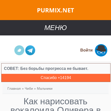
PURMIX.NET
МЕНЮ
Войти
СОВЕТ:
Без борьбы прогресса не бывает.
Спасибо +
14194
Главная
»
Чиби
»
Мальчики
Как нарисовать
вокалоида Оливера в