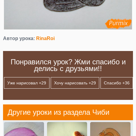
Автор урока:
RinaRoi
Понравился урок? Жми спасибо и
делись с друзьями!!
Уже нарисовал +
29
Хочу нарисовать +
29
Спасибо +
36
Другие уроки из раздела
Чиби