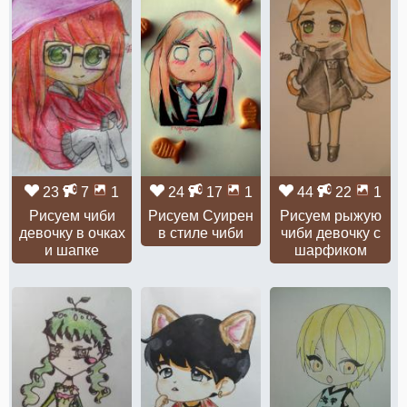
23
7
1
24
17
1
44
22
1
Рисуем чиби
Рисуем Суирен
Рисуем рыжую
девочку в очках
в стиле чиби
чиби девочку с
и шапке
шарфиком