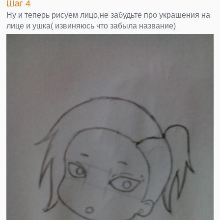
Шаг 4
Ну и теперь рисуем лицо,не забудьте про украшения на
лице и ушка( извиняюсь что забыла название)