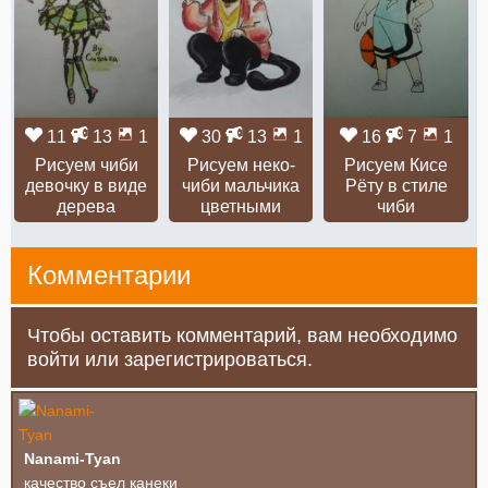
11
13
1
30
13
1
16
7
1
Рисуем чиби
Рисуем неко-
Рисуем Кисе
девочку в виде
чиби мальчика
Рёту в стиле
дерева
цветными
чиби
Комментарии
Чтобы оставить комментарий, вам необходимо
войти или зарегистрироваться.
Nanami-Tyan
качество съел канеки